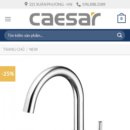
Skip
321 XUÂN PHƯƠNG - HN
096.888.2089
to
content
0
Tìm
kiếm:
TRANG CHỦ
/
NEW
-25%