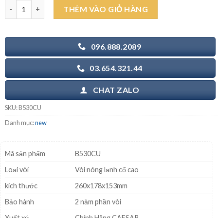
là:
tại
Vòi lavabo CAESAR B530CU cổ cao nóng lạnh số lượng
THÊM VÀO GIỎ HÀNG
1.807.000₫.
là:
1.350.000₫.
096.888.2089
03.654.321.44
CHAT ZALO
SKU:
B530CU
Danh mục:
new
Mã sản phẩm
B530CU
Loại vòi
Vòi nóng lạnh cổ cao
kích thước
260x178x153mm
Bảo hành
2 năm phần vòi
Xuất xứ
Chính Hãng CAESAR