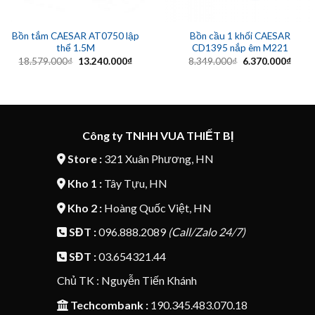
Bồn tắm CAESAR AT0750 lập
Bồn cầu 1 khối CAESAR
thể 1.5M
CD1395 nắp êm M221
Giá
Giá
Giá
Giá
18.579.000
₫
13.240.000
₫
8.349.000
₫
6.370.000
₫
gốc
hiện
gốc
hiện
là:
tại
là:
tại
18.579.000₫.
là:
8.349.000₫.
là:
13.240.000₫.
6.370
Công ty TNHH VUA THIẾT BỊ
Store :
321 Xuân Phương, HN
Kho 1 :
Tây Tựu, HN
Kho 2 :
Hoàng Quốc Việt, HN
SĐT :
096.888.2089
(Call/Zalo 24/7)
SĐT :
03.654321.44
Chủ TK : Nguyễn Tiến Khánh
Techcombank :
190.345.483.070.18