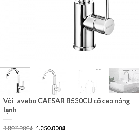
Vòi lavabo CAESAR B530CU cổ cao nóng
lạnh
Giá
Giá
1.807.000
₫
1.350.000
₫
gốc
hiện