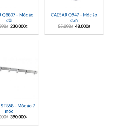
 Q8807 – Móc áo
CAESAR Q947 – Móc áo
đôi
đơn
Giá
Giá
Giá
Giá
000
₫
230.000
₫
55.000
₫
48.000
₫
gốc
hiện
gốc
hiện
là:
tại
là:
tại
319.000₫.
là:
55.000₫.
là:
230.000₫.
48.000₫.
ST858 – Móc áo 7
móc
Giá
Giá
000
₫
390.000
₫
gốc
hiện
là:
tại
462.000₫.
là:
390.000₫.