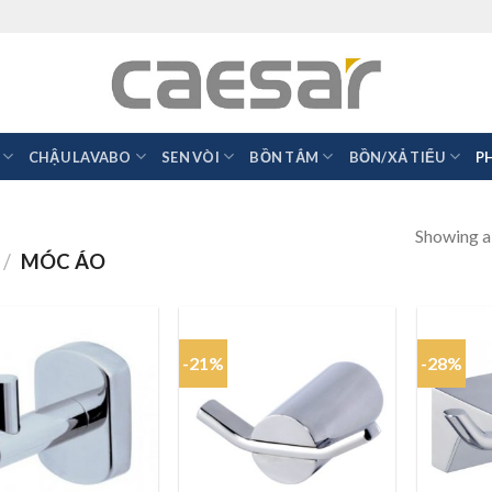
CHẬU LAVABO
SEN VÒI
BỒN TẮM
BỒN/XẢ TIỂU
P
Showing al
/
MÓC ÁO
-21%
-28%