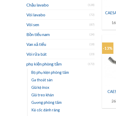
Chậu lavabo
(128)
CAESA
Vòi lavabo
(72)
16
Vòi sen
(87)
Bồn tiểu nam
(24)
Van xả tiểu
(18)
-13%
Vòi rửa bát
(23)
phụ kiện phòng tắm
(172)
Bộ phụ kiện phòng tắm
Ga thoát sàn
Giá kệ inox
CAES
Giá treo khăn
26
Gương phòng tắm
Kệ cốc đánh răng