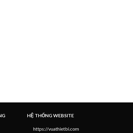
NG
HỆ THỐNG WEBSITE
https://vuathietbi.com