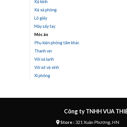
Kệ kính
Kệ xà phòng
Lô giấy
Máy sấy tay
Móc áo
Phụ kiện phòng tắm khác
Thanh vịn
Vòi xả lạnh
Vòi xịt vệ sinh
Xi phông
Công ty TNHH VUA THIẾ
Store :
321 Xuân Phương, HN