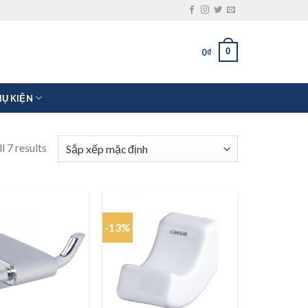
0
0
₫
HỤ KIỆN
l 7 results
-13%