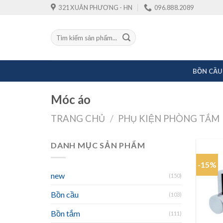
Skip
321 XUÂN PHƯƠNG - HN
096.888.2089
to
content
Tìm
kiếm:
BỒN CẦU
Móc áo
TRANG CHỦ
/
PHỤ KIỆN PHÒNG TẮM
DANH MỤC SẢN PHẨM
-15%
new
(150)
Bồn cầu
(103)
Bồn tắm
(111)