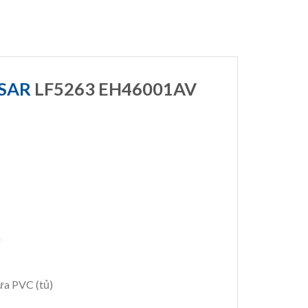
ESAR
LF5263 EH46001AV
m
ựa PVC (tủ)