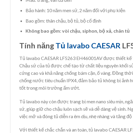
Bảo hành: 10 năm men sứ, 2 năm đối với phụ kiện
Bao gồm: thân chậu, bộ tủ, bộ cố định
Không bao gồm: vòi chậu, siphon, bộ xả, chân tủ
Tính năng
Tủ lavabo CAESAR
LF
Tủ lavabo CAESAR LF5263 EH46001AV được thiết kế với
Chậu sứ của tủ được chế tạo từ chất liệu nguyên khối 
cứng cao và khả năng chống bám cặn, ố vàng. Đồng thời
chống nước tiêu chuẩn IPX4, đảm bảo tủ không bị ảnh
tốt trong môi trường ẩm ướt.
Tủ lavabo này còn được trang bị men nano siêu mịn, ng
sứ, giúp giữ cho chậu luôn sạch sẽ và dễ dàng vệ sinh. N
việc mở và đóng tủ diễn ra êm dịu, nhẹ nhàng và tăng độ 
Với thiết kế chắc chắn và an toàn, tủ lavabo CAESAR