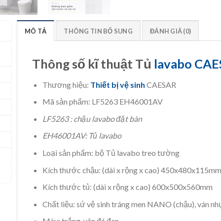
MÔ TẢ
THÔNG TIN BỔ SUNG
ĐÁNH GIÁ (0)
Thông số kĩ thuật Tủ
lavabo CA
Thương hiệu:
Thiết bị vệ sinh
CAESAR
Mã sản phẩm: LF5263 EH46001AV
LF5263 : chậu lavabo đặt bàn
EH46001AV: Tủ lavabo
Loại sản phẩm: bộ Tủ lavabo treo tường
Kích thước chậu: (dài x rộng x cao) 450x480x115m
Kích thước tủ: (dài x rộng x cao) 600x500x560mm
Chất liệu: sứ vệ sinh tráng men NANO (chậu), ván nh
Màu: trắng, vân đá đen