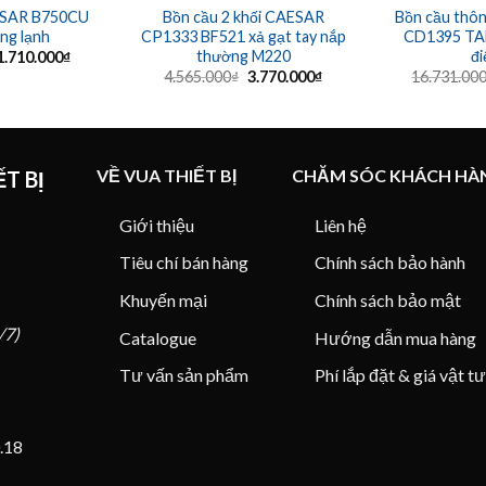
ESAR B750CU
Bồn cầu 2 khối CAESAR
Bồn cầu thô
ng lạnh
CP1333 BF521 xả gạt tay nắp
CD1395 TA
thường M220
đi
Giá
Giá
1.710.000
₫
gốc
hiện
Giá
Giá
4.565.000
₫
3.770.000
₫
16.731.00
à:
tại
gốc
hiện
2.299.000₫.
là:
là:
tại
1.710.000₫.
4.565.000₫.
là:
3.770.000₫.
VỀ VUA THIẾT BỊ
CHĂM SÓC KHÁCH HÀ
T BỊ
Giới thiệu
Liên hệ
Tiêu chí bán hàng
Chính sách bảo hành
Khuyến mại
Chính sách bảo mật
/7)
Catalogue
Hướng dẫn mua hàng
Tư vấn sản phẩm
Phí lắp đặt & giá vật tư
.18