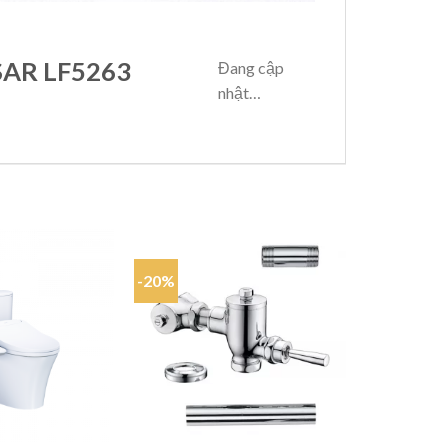
ESAR LF5263
Đang cập
nhật…
-20%
-21%