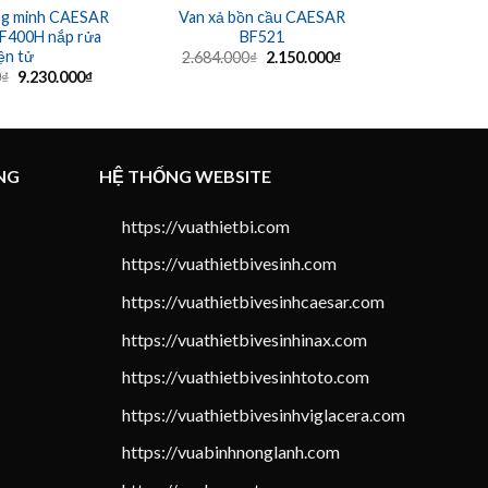
ng minh CAESAR
Van xả bồn cầu CAESAR
Tay sen t
F400H nắp rửa
BF521
ện tử
Giá
Giá
2.684.000
₫
2.150.000
₫
154.0
gốc
hiện
Giá
Giá
0
₫
9.230.000
₫
là:
tại
gốc
hiện
2.684.000₫.
là:
là:
tại
2.150.000₫.
16.731.000₫.
là:
9.230.000₫.
NG
HỆ THỐNG WEBSITE
https://vuathietbi.com
https://vuathietbivesinh.com
https://vuathietbivesinhcaesar.com
https://vuathietbivesinhinax.com
https://vuathietbivesinhtoto.com
https://vuathietbivesinhviglacera.com
https://vuabinhnonglanh.com