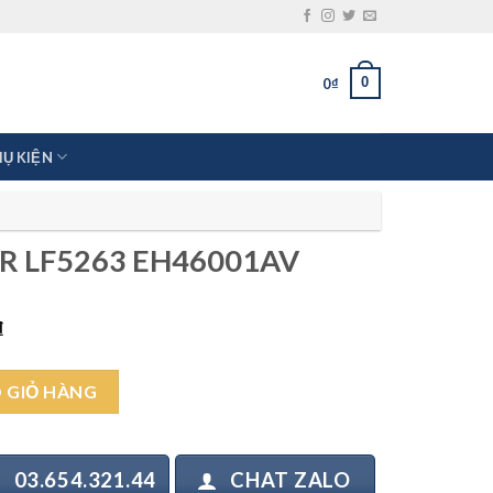
0
0
₫
HỤ KIỆN
AR LF5263 EH46001AV
Giá
₫
hiện
tại
001AV số lượng
₫.
là:
 GIỎ HÀNG
4.900.000₫.
03.654.321.44
CHAT ZALO