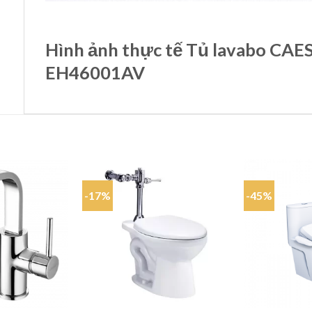
Hình ảnh thực tế Tủ lavabo CA
EH46001AV
-17%
-45%