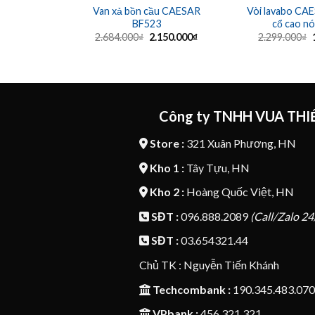
Van xả bồn cầu CAESAR
Vòi lavabo CA
BF523
cổ cao nó
Giá
Giá
2.684.000
₫
2.150.000
₫
2.299.000
₫
gốc
hiện
là:
tại
l
2.684.000₫.
là:
2.150.000₫.
Công ty TNHH VUA THIẾ
Store :
321 Xuân Phương, HN
Kho 1 :
Tây Tựu, HN
Kho 2 :
Hoàng Quốc Việt, HN
SĐT :
096.888.2089
(Call/Zalo 24
SĐT :
03.654321.44
Chủ TK : Nguyễn Tiến Khánh
Techcombank :
190.345.483.070
VPbank :
456.321.321