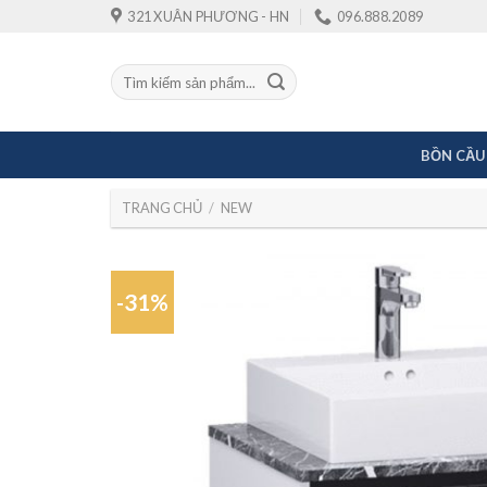
Skip
321 XUÂN PHƯƠNG - HN
096.888.2089
to
content
Tìm
kiếm:
BỒN CẦU
TRANG CHỦ
/
NEW
-31%