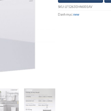
SKU:
LF5263 EH46001AV
Danh mục:
new