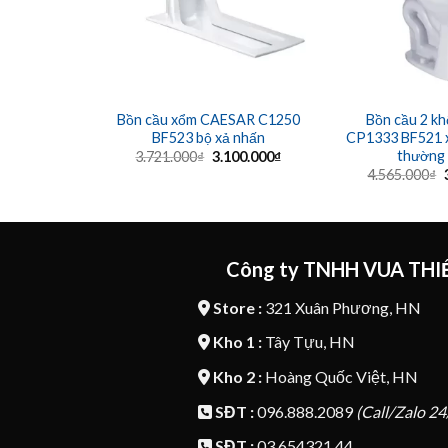
Bồn cầu xổm CAESAR C1250
Bồn cầu 2 k
BF523 bộ xả nhấn
CP1333 BF521 x
thường
Giá
Giá
3.721.000
₫
3.100.000
₫
gốc
hiện
4.565.000
₫
là:
tại
3.721.000₫.
là:
l
3.100.000₫.
Công ty TNHH VUA THIẾ
Store :
321 Xuân Phương, HN
Kho 1 :
Tây Tựu, HN
Kho 2 :
Hoàng Quốc Việt, HN
SĐT :
096.888.2089
(Call/Zalo 24
SĐT :
03.654321.44