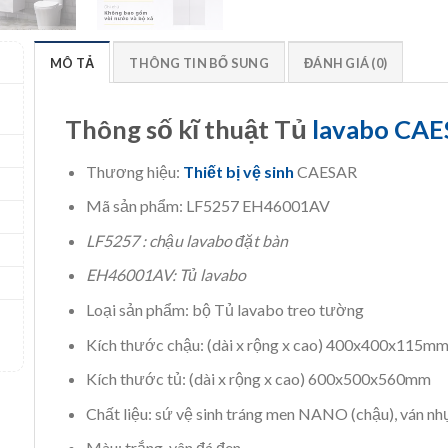
MÔ TẢ
THÔNG TIN BỔ SUNG
ĐÁNH GIÁ (0)
Thông số kĩ thuật Tủ
lavabo CA
Thương hiệu:
Thiết bị vệ sinh
CAESAR
Mã sản phẩm: LF5257 EH46001AV
LF5257 : chậu lavabo đặt bàn
EH46001AV: Tủ lavabo
Loại sản phẩm: bộ Tủ lavabo treo tường
Kích thước chậu: (dài x rộng x cao) 400x400x115m
Kích thước tủ: (dài x rộng x cao) 600x500x560mm
Chất liệu: sứ vệ sinh tráng men NANO (chậu), ván nh
Màu: trắng, vân đá đen