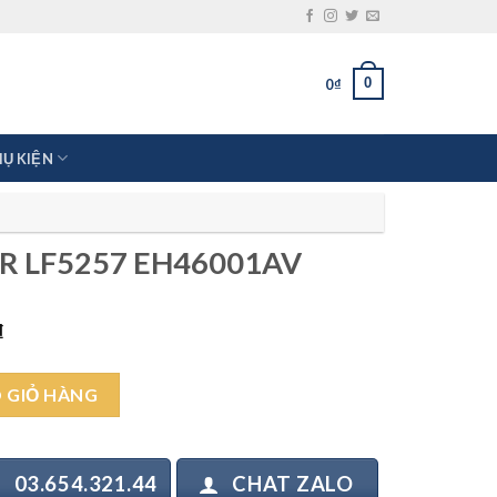
0
0
₫
HỤ KIỆN
AR LF5257 EH46001AV
Giá
₫
hiện
tại
001AV số lượng
₫.
là:
 GIỎ HÀNG
4.800.000₫.
03.654.321.44
CHAT ZALO