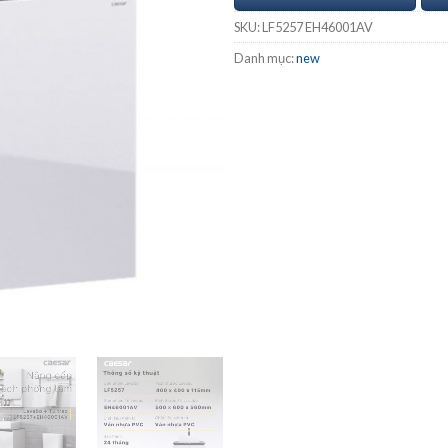
SKU:
LF5257 EH46001AV
Danh mục:
new