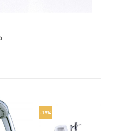
o
-19%
-24%