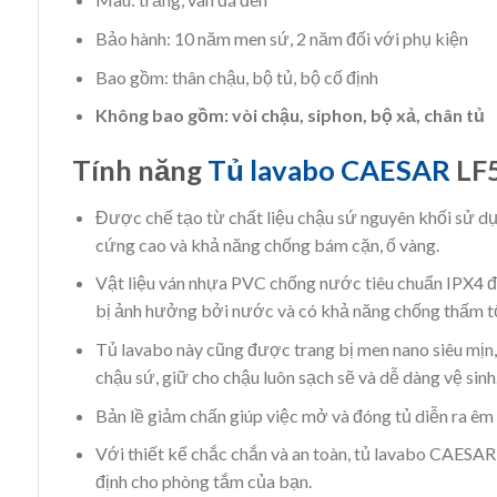
Bảo hành: 10 năm men sứ, 2 năm đối với phụ kiện
Bao gồm: thân chậu, bộ tủ, bộ cố định
Không bao gồm: vòi chậu, siphon, bộ xả, chân tủ
Tính năng
Tủ lavabo CAESAR
LF
Được chế tạo từ chất liệu chậu sứ nguyên khối sử 
cứng cao và khả năng chống bám cặn, ố vàng.
Vật liệu ván nhựa PVC chống nước tiêu chuẩn IPX4 
bị ảnh hưởng bởi nước và có khả năng chống thấm t
Tủ lavabo này cũng được trang bị men nano siêu mịn
chậu sứ, giữ cho chậu luôn sạch sẽ và dễ dàng vệ sinh
Bản lề giảm chấn giúp việc mở và đóng tủ diễn ra êm 
Với thiết kế chắc chắn và an toàn, tủ lavabo CAESAR
định cho phòng tắm của bạn.