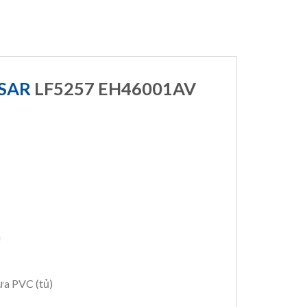
ESAR
LF5257 EH46001AV
m
ựa PVC (tủ)