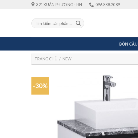
Skip
321 XUÂN PHƯƠNG - HN
096.888.2089
to
content
Tìm
kiếm:
BỒN CẦU
TRANG CHỦ
/
NEW
-30%