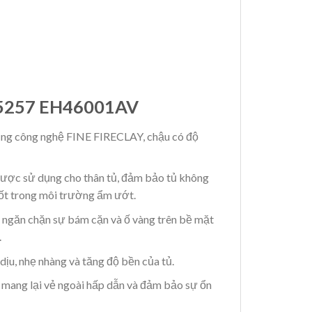
5257 EH46001AV
dụng công nghệ FINE FIRECLAY, chậu có độ
được sử dụng cho thân tủ, đảm bảo tủ không
ốt trong môi trường ẩm ướt.
, ngăn chặn sự bám cặn và ố vàng trên bề mặt
.
dịu, nhẹ nhàng và tăng độ bền của tủ.
 mang lại vẻ ngoài hấp dẫn và đảm bảo sự ổn