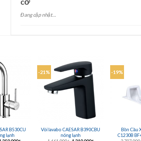
cơ
Đang cập nhật…
-21%
-19%
ESAR B530CU
Vòi lavabo CAESAR B390CBU
Bồn Cầu
ng lạnh
nóng lạnh
C1230B BF4
Giá
Giá
Giá
Giá