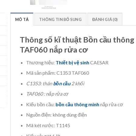
MÔ TẢ
THÔNG TIN BỔ SUNG
ĐÁNH GIÁ (0)
Thông số kĩ thuật Bồn cầu thôn
TAF060 nắp rửa cơ
Thương hiệu:
Thiết bị vệ sinh
CAESAR
Mã sản phẩm: C1353 TAF060
C1353: thân
bồn cầu
2 khối
TAF060 : nắp rửa cơ
Kiểu bồn cầu:
bồn cầu thông minh
nắp rửa cơ
Nguồn điện: không dùng điện
Mã két nước: T1145
Kiểu xả: gạt 6 lít