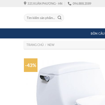
Skip
321 XUÂN PHƯƠNG - HN
096.888.2089
to
content
Tìm
kiếm:
BỒN CẦU
TRANG CHỦ
/
NEW
-43%