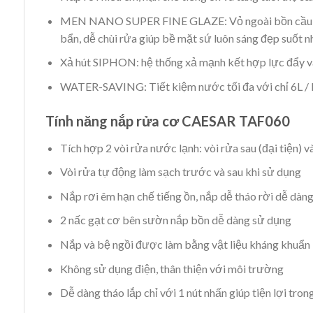
MEN NANO SUPER FINE GLAZE: Vỏ ngoài bồn cầu đ
bẩn, dễ chùi rửa giúp bề mặt sứ luôn sáng đẹp suốt 
Xả hút SIPHON: hệ thống xả mạnh kết hợp lực đẩy và
WATER-SAVING: Tiết kiệm nước tối đa với chỉ 6L / 
Tính năng nắp rửa cơ CAESAR TAF060
Tích hợp 2 vòi rửa nước lạnh: vòi rửa sau (đại tiện) v
Vòi rửa tự động làm sạch trước và sau khi sử dụng
Nắp rơi êm hạn chế tiếng ồn, nắp dễ tháo rời dễ dàng 
2 nấc gạt cơ bên sườn nắp bồn dễ dàng sử dụng
Nắp và bệ ngồi được làm bằng vật liệu kháng khuẩn
Không sử dụng điện, thân thiện với môi trường
Dễ dàng tháo lắp chỉ với 1 nút nhấn giúp tiện lợi trong