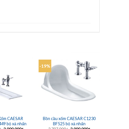
-19%
-8%
 Xổm CAESAR
Bồn cầu xổm CAESAR C1230
Bồn cầu x
49 bộ xả nhấn
BF525 bộ xả nhấn
1.023.
Giá
Giá
Giá
Giá