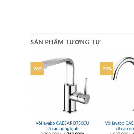
SẢN PHẨM TƯƠNG TỰ
-26%
-25%
Vòi lavabo CAESAR B750CU
Vòi lavabo CA
cổ cao nóng lạnh
cổ cao nó
Giá
Giá