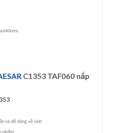
460x640mm
CAESAR
C1353 TAF060 nắp
1353
ẩn và dễ dàng vệ sinh
ản phẩm