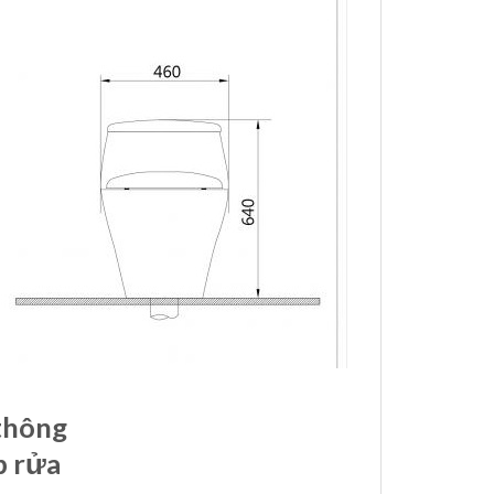
 thông
p rửa