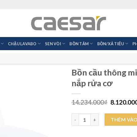
CHẬU LAVABO
SEN VÒI
BỒN TẮM
BỒN/XẢ TIỂU
P
Bồn cầu thông 
nắp rửa cơ
Giá
14.234.000
₫
8.120.00
gốc
là:
Bồn cầu thông minh CAESAR C1
14.234.0
THÊM VÀO