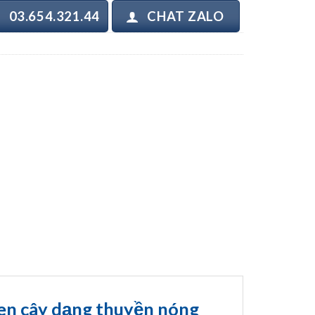
03.654.321.44
CHAT ZALO
sen cây dạng thuyền nóng