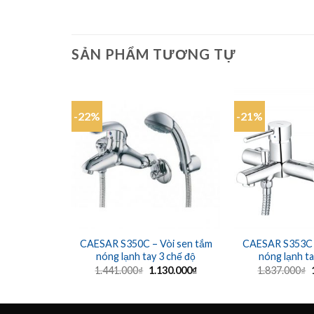
SẢN PHẨM TƯƠNG TỰ
-22%
-21%
CAESAR S350C – Vòi sen tắm
CAESAR S353C –
nóng lạnh tay 3 chế độ
nóng lạnh ta
Giá
Giá
1.441.000
₫
1.130.000
₫
1.837.000
₫
gốc
hiện
là:
tại
l
1.441.000₫.
là:
1.130.000₫.