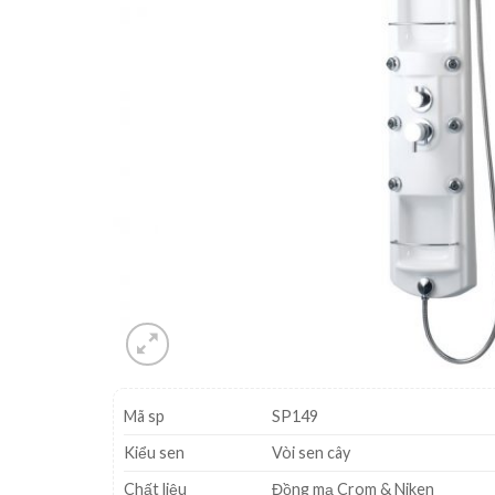
Mã sp
SP149
Kiểu sen
Vòi sen cây
Chất liệu
Đồng mạ Crom & Niken