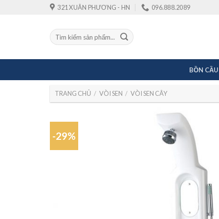
Skip
321 XUÂN PHƯƠNG - HN
096.888.2089
to
content
Tìm
kiếm:
BỒN CẦU
TRANG CHỦ
/
VÒI SEN
/
VÒI SEN CÂY
-29%