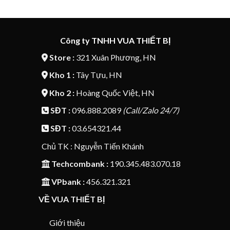
gốc
hiện
gốc
hiện
là:
tại
là:
tại
671.000₫.
là:
143.000₫.
là:
580.000₫.
110.00
Công ty TNHH VUA THIẾT BỊ
Store :
321 Xuân Phương, HN
Kho 1 :
Tây Tựu, HN
Kho 2 :
Hoàng Quốc Việt, HN
SĐT :
096.888.2089
(Call/Zalo 24/7)
SĐT :
03.654321.44
Chủ TK : Nguyễn Tiến Khánh
Techcombank :
190.345.483.070.18
VPbank :
456.321.321
VỀ VUA THIẾT BỊ
Giới thiệu