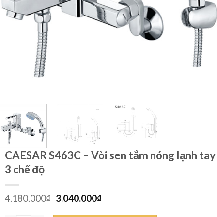
CAESAR S463C – Vòi sen tắm nóng lạnh tay
3 chế độ
Giá
Giá
4.180.000
₫
3.040.000
₫
gốc
hiện
là:
tại