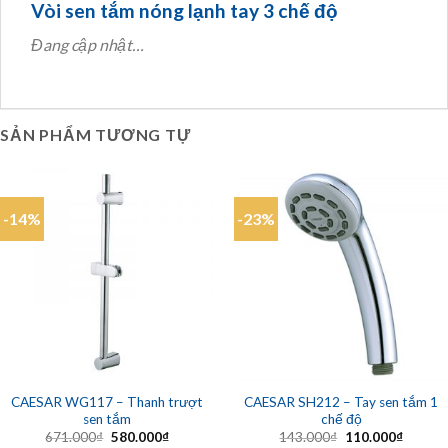
Vòi sen tắm nóng lạnh tay 3 chế độ
Đang cập nhật…
SẢN PHẨM TƯƠNG TỰ
-14%
-23%
CAESAR WG117 – Thanh trượt
CAESAR SH212 – Tay sen tắm 1
sen tắm
chế độ
Giá
Giá
Giá
Giá
671.000
₫
580.000
₫
143.000
₫
110.000
₫