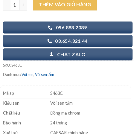
CAESAR S463C - Vòi sen tắm nóng lạnh tay 3 chế độ số lượng
THÊM VÀO GIỎ HÀNG
4.180.000₫.
là:
3.040.000₫.
096.888.2089
03.654.321.44
CHAT ZALO
SKU:
S463C
Danh mục:
Vòi sen
,
Vòi sen tắm
Mã sp
S463C
Kiểu sen
Vòi sen tắm
Chất liệu
Đồng mạ chrom
Bảo hành
24 tháng
Xuất xứ
CAESAR chính hãng