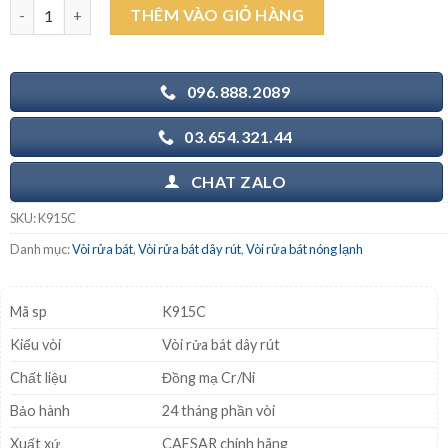
CAESAR K915C - Vòi rửa bát nóng lạnh rút dây số lượng
THÊM VÀO GIỎ HÀNG
2.000.000₫.
là:
1.630.000₫.
096.888.2089
03.654.321.44
CHAT ZALO
SKU:
K915C
Danh mục:
Vòi rửa bát
,
Vòi rửa bát dây rút
,
Vòi rửa bát nóng lạnh
Mã sp
K915C
Kiểu vòi
Vòi rửa bát dây rút
Chất liệu
Đồng mạ Cr/Ni
Bảo hành
24 tháng phần vòi
Xuất xứ
CAESAR chính hãng