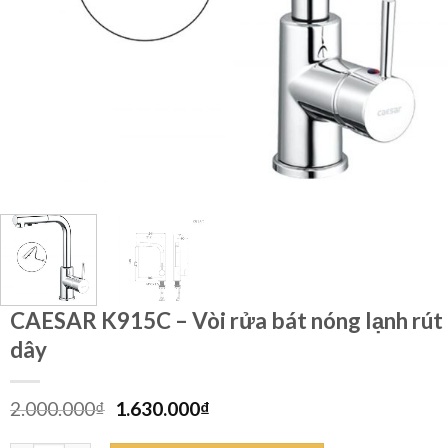
CAESAR K915C – Vòi rửa bát nóng lạnh rút
dây
Giá
Giá
2.000.000
₫
1.630.000
₫
gốc
hiện
là:
tại