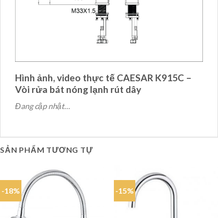
Hình ảnh, video thực tế CAESAR K915C –
Vòi rửa bát nóng lạnh rút dây
Đang cập nhật…
SẢN PHẨM TƯƠNG TỰ
-18%
-15%