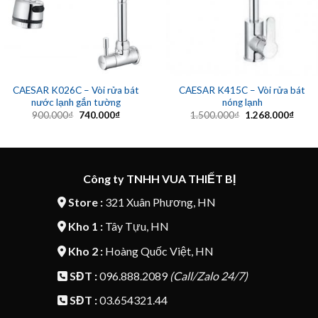
CAESAR K026C – Vòi rửa bát
CAESAR K415C – Vòi rửa bát
nước lạnh gắn tường
nóng lạnh
Giá
Giá
Giá
Giá
900.000
₫
740.000
₫
1.500.000
₫
1.268.000
₫
gốc
hiện
gốc
hiện
là:
tại
là:
tại
900.000₫.
là:
1.500.000₫.
là:
740.000₫.
1.268
Công ty TNHH VUA THIẾT BỊ
Store :
321 Xuân Phương, HN
Kho 1 :
Tây Tựu, HN
Kho 2 :
Hoàng Quốc Việt, HN
SĐT :
096.888.2089
(Call/Zalo 24/7)
SĐT :
03.654321.44