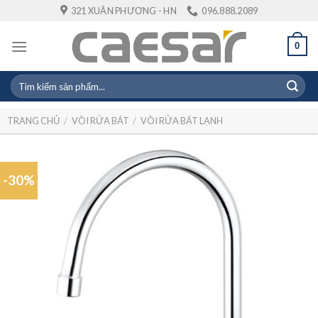
Skip
321 XUÂN PHƯƠNG - HN
096.888.2089
to
content
0
Tìm
kiếm:
TRANG CHỦ
/
VÒI RỬA BÁT
/
VÒI RỬA BÁT LẠNH
-30%