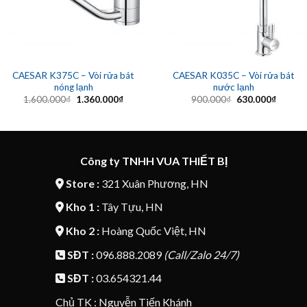
CAESAR K375C – Vòi rửa bát
CAESAR K035C – Vòi rửa bát
nóng lạnh
nước lạnh
Giá
Giá
Giá
Giá
1.600.000
₫
1.360.000
₫
900.000
₫
630.000
₫
gốc
hiện
gốc
hiện
là:
tại
là:
tại
1.600.000₫.
là:
900.000₫.
là:
1.360.000₫.
630.00
Công ty TNHH VUA THIẾT BỊ
Store :
321 Xuân Phương, HN
Kho 1 :
Tây Tựu, HN
Kho 2 :
Hoàng Quốc Việt, HN
SĐT :
096.888.2089
(Call/Zalo 24/7)
SĐT :
03.654321.44
Chủ TK : Nguyễn Tiến Khánh