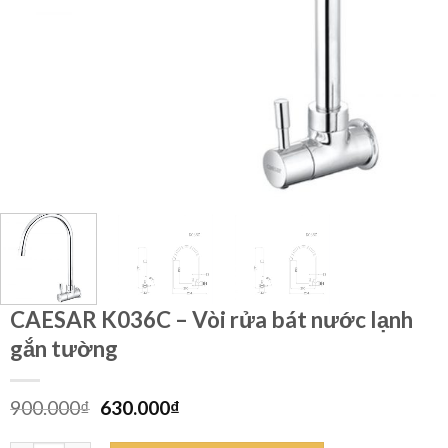
CAESAR K036C – Vòi rửa bát nước lạnh
gắn tường
Giá
Giá
900.000
₫
630.000
₫
gốc
hiện
là:
tại