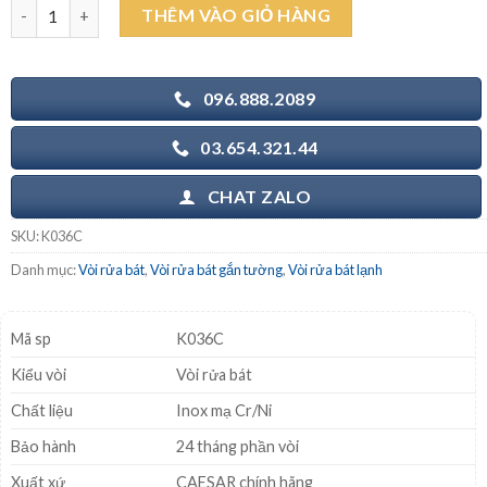
CAESAR K036C - Vòi rửa bát nước lạnh gắn tường số lượng
THÊM VÀO GIỎ HÀNG
900.000₫.
là:
630.000₫.
096.888.2089
03.654.321.44
CHAT ZALO
SKU:
K036C
Danh mục:
Vòi rửa bát
,
Vòi rửa bát gắn tường
,
Vòi rửa bát lạnh
Mã sp
K036C
Kiểu vòi
Vòi rửa bát
Chất liệu
Inox mạ Cr/Ni
Bảo hành
24 tháng phần vòi
Xuất xứ
CAESAR chính hãng