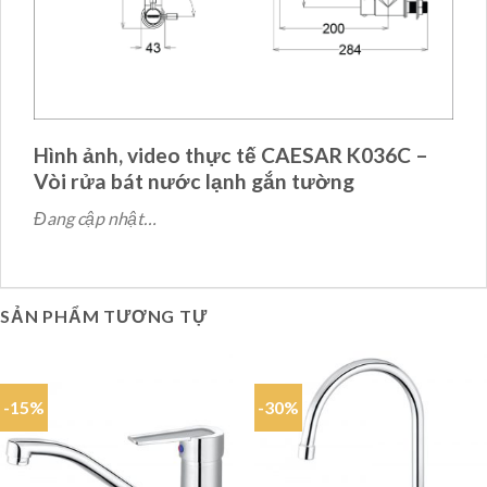
Hình ảnh, video thực tế CAESAR K036C –
Vòi rửa bát nước lạnh gắn tường
Đang cập nhật…
SẢN PHẨM TƯƠNG TỰ
-15%
-30%