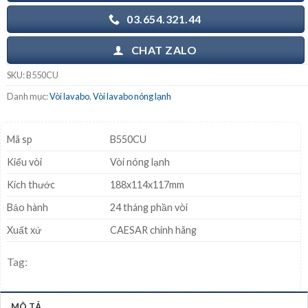
03.654.321.44
CHAT ZALO
SKU:
B550CU
Danh mục:
Vòi lavabo
,
Vòi lavabo nóng lạnh
Mã sp
B550CU
Kiểu vòi
Vòi nóng lạnh
Kích thước
188x114x117mm
Bảo hành
24 tháng phần vòi
Xuất xứ
CAESAR chính hãng
Tag:
MÔ TẢ