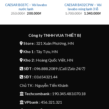
CAESAR B037C – Vòi lavabo
CAESAR B432CPW – Vòi
nước lạnh
lavabo nóng lạnh 3 lỗ
Giá
Giá
Giá
Giá
253.000
₫
200.000
₫
1.700.000
₫
1.340.000
₫
gốc
hiện
gốc
hiện
là:
tại
là:
tại
253.000₫.
là:
1.700.000₫.
là:
200.000₫.
1.340
Công ty TNHH VUA THIẾT BỊ
Store :
321 Xuân Phương, HN
Kho 1 :
Tây Tựu, HN
Kho 2 :
Hoàng Quốc Việt, HN
SĐT :
096.888.2089
(Call/Zalo 24/7)
SĐT :
03.654321.44
Chủ TK : Nguyễn Tiến Khánh
Techcombank :
190.345.483.070.18
VPbank :
456.321.321