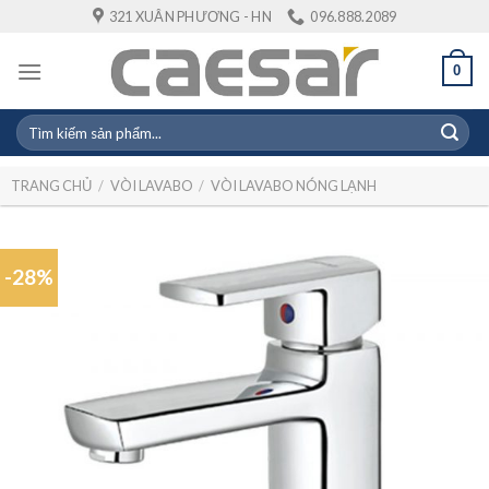
Skip
321 XUÂN PHƯƠNG - HN
096.888.2089
to
content
0
Tìm
kiếm:
TRANG CHỦ
/
VÒI LAVABO
/
VÒI LAVABO NÓNG LẠNH
-28%