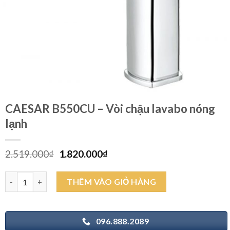
CAESAR B550CU – Vòi chậu lavabo nóng
lạnh
Giá
Giá
2.519.000
₫
1.820.000
₫
gốc
hiện
là:
tại
CAESAR B550CU - Vòi chậu lavabo nóng lạnh số lượng
THÊM VÀO GIỎ HÀNG
2.519.000₫.
là:
1.820.000₫.
096.888.2089