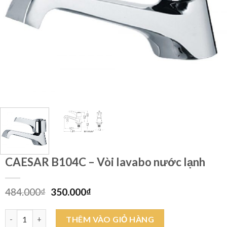
CAESAR B104C – Vòi lavabo nước lạnh
Giá
Giá
484.000
₫
350.000
₫
gốc
hiện
là:
tại
CAESAR B104C - Vòi lavabo nước lạnh số lượng
THÊM VÀO GIỎ HÀNG
484.000₫.
là: