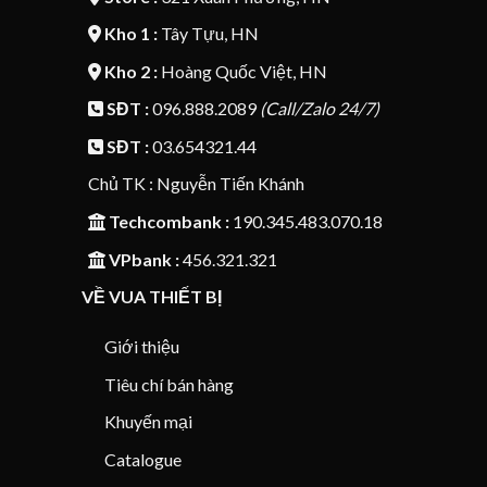
Kho 1 :
Tây Tựu, HN
Kho 2 :
Hoàng Quốc Việt, HN
SĐT :
096.888.2089
(Call/Zalo 24/7)
SĐT :
03.654321.44
Chủ TK : Nguyễn Tiến Khánh
Techcombank :
190.345.483.070.18
VPbank :
456.321.321
VỀ VUA THIẾT BỊ
Giới thiệu
Tiêu chí bán hàng
Khuyến mại
Catalogue