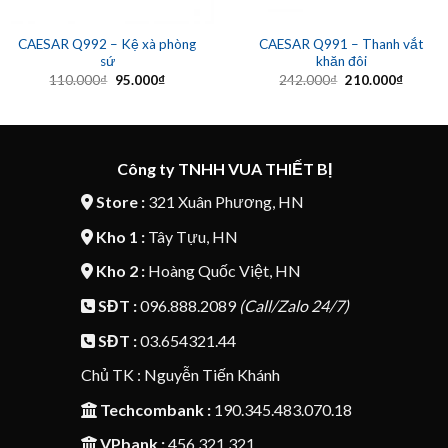
CAESAR Q992 – Kệ xà phòng
CAESAR Q991 – Thanh vắt
sứ
khăn đôi
Giá
Giá
Giá
Giá
110.000
₫
95.000
₫
242.000
₫
210.000
₫
gốc
hiện
gốc
hiện
là:
tại
là:
tại
110.000₫.
là:
242.000₫.
là:
95.000₫.
210.00
Công ty TNHH VUA THIẾT BỊ
Store :
321 Xuân Phương, HN
Kho 1 :
Tây Tựu, HN
Kho 2 :
Hoàng Quốc Việt, HN
SĐT :
096.888.2089
(Call/Zalo 24/7)
SĐT :
03.654321.44
Chủ TK : Nguyễn Tiến Khánh
Techcombank :
190.345.483.070.18
VPbank :
456.321.321