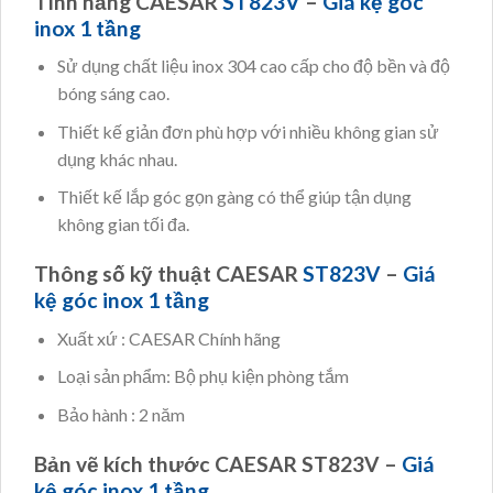
Tính năng CAESAR
ST823V
–
Giá kệ góc
inox 1 tầng
Sử dụng chất liệu inox 304 cao cấp cho độ bền và độ
bóng sáng cao.
Thiết kế giản đơn phù hợp với nhiều không gian sử
dụng khác nhau.
Thiết kế lắp góc gọn gàng có thể giúp tận dụng
không gian tối đa.
Thông số kỹ thuật CAESAR
ST823V
–
Giá
kệ góc inox 1 tầng
Xuất xứ : CAESAR Chính hãng
Loại sản phẩm: Bộ phụ kiện phòng tắm
Bảo hành : 2 năm
Bản vẽ kích thước CAESAR ST823V –
Giá
kệ góc inox 1 tầng