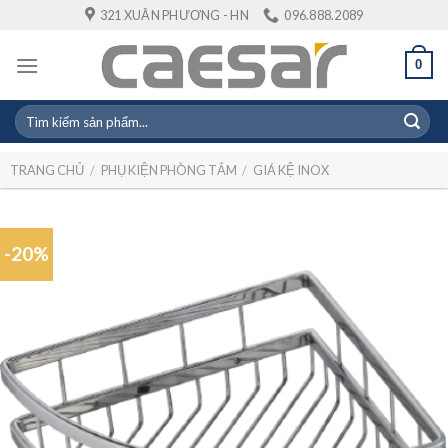
Skip
321 XUÂN PHƯƠNG - HN
096.888.2089
to
content
0
Tìm
kiếm:
TRANG CHỦ
/
PHỤ KIỆN PHÒNG TẮM
/
GIÁ KỆ INOX
-20%