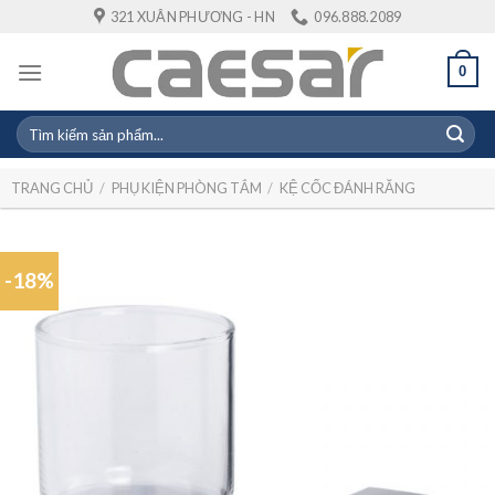
Skip
321 XUÂN PHƯƠNG - HN
096.888.2089
to
content
0
Tìm
kiếm:
TRANG CHỦ
/
PHỤ KIỆN PHÒNG TẮM
/
KỆ CỐC ĐÁNH RĂNG
-18%