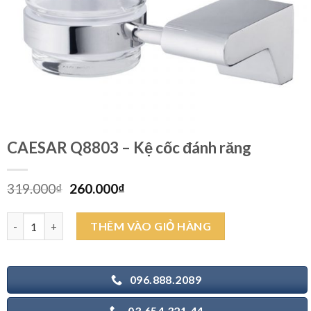
CAESAR Q8803 – Kệ cốc đánh răng
Giá
Giá
319.000
₫
260.000
₫
gốc
hiện
là:
tại
CAESAR Q8803 - Kệ cốc đánh răng số lượng
THÊM VÀO GIỎ HÀNG
319.000₫.
là:
260.000₫.
096.888.2089
03.654.321.44