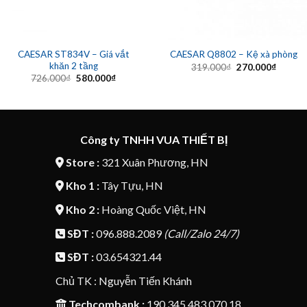
CAESAR ST834V – Giá vắt
CAESAR Q8802 – Kệ xà phòng
khăn 2 tầng
Giá
Giá
319.000
₫
270.000
₫
gốc
hiện
Giá
Giá
726.000
₫
580.000
₫
là:
tại
gốc
hiện
319.000₫.
là:
là:
tại
270.00
726.000₫.
là:
580.000₫.
Công ty TNHH VUA THIẾT BỊ
Store :
321 Xuân Phương, HN
Kho 1 :
Tây Tựu, HN
Kho 2 :
Hoàng Quốc Việt, HN
SĐT :
096.888.2089
(Call/Zalo 24/7)
SĐT :
03.654321.44
Chủ TK : Nguyễn Tiến Khánh
Techcombank :
190.345.483.070.18