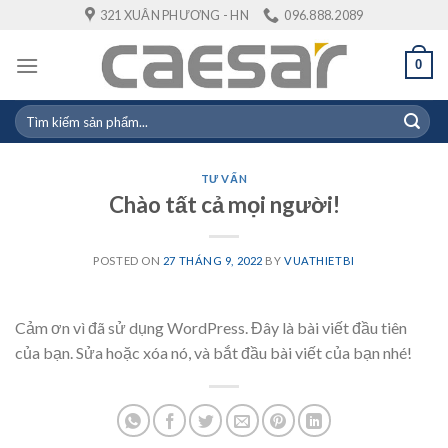
Skip
321 XUÂN PHƯƠNG - HN
096.888.2089
to
content
0
Tìm
kiếm:
TƯ VẤN
Chào tất cả mọi người!
POSTED ON
27 THÁNG 9, 2022
BY
VUATHIETBI
Cảm ơn vì đã sử dụng WordPress. Đây là bài viết đầu tiên
của bạn. Sửa hoặc xóa nó, và bắt đầu bài viết của bạn nhé!