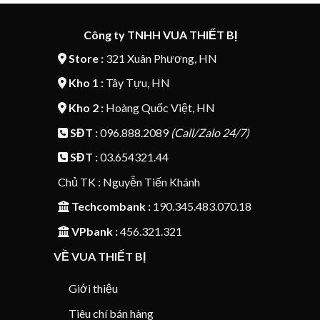
Công ty TNHH VUA THIẾT BỊ
Store :
321 Xuân Phương, HN
Kho 1 :
Tây Tựu, HN
Kho 2 :
Hoàng Quốc Việt, HN
SĐT :
096.888.2089
(Call/Zalo 24/7)
SĐT :
03.654321.44
Chủ TK : Nguyễn Tiến Khánh
Techcombank :
190.345.483.070.18
VPbank :
456.321.321
VỀ VUA THIẾT BỊ
Giới thiệu
Tiêu chí bán hàng