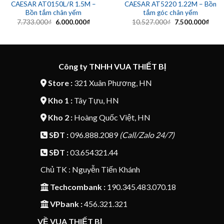
CAESAR AT0150L/R 1.5M –
CAESAR AT5220 1.22M – Bồn
Bồn tắm chân yếm
tắm góc chân yếm
Giá
Giá
Giá
Giá
7.733.000
₫
6.000.000
₫
10.527.000
₫
7.500.000
₫
gốc
hiện
gốc
hiện
là:
tại
là:
tại
7.733.000₫.
là:
10.527.000₫.
là:
6.000.000₫.
7.50
Công ty TNHH VUA THIẾT BỊ
Store :
321 Xuân Phương, HN
Kho 1 :
Tây Tựu, HN
Kho 2 :
Hoàng Quốc Việt, HN
SĐT :
096.888.2089
(Call/Zalo 24/7)
SĐT :
03.654321.44
Chủ TK : Nguyễn Tiến Khánh
Techcombank :
190.345.483.070.18
VPbank :
456.321.321
VỀ VUA THIẾT BỊ