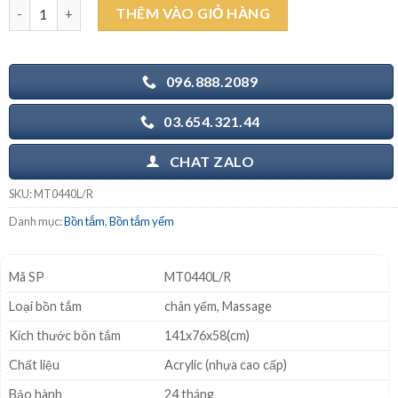
CAESAR MT0440L/R 1.4M - Bồn tắm Massage chân yếm số lượng
THÊM VÀO GIỎ HÀNG
19.470.000₫.
là:
13.500.000₫.
096.888.2089
03.654.321.44
CHAT ZALO
SKU:
MT0440L/R
Danh mục:
Bồn tắm
,
Bồn tắm yếm
Mã SP
MT0440L/R
Loại bồn tắm
chân yếm, Massage
Kích thước bôn tắm
141x76x58(cm)
Chất liệu
Acrylic (nhựa cao cấp)
Bảo hành
24 tháng