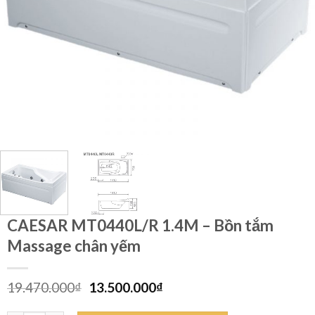
CAESAR MT0440L/R 1.4M – Bồn tắm
Massage chân yếm
Giá
Giá
19.470.000
₫
13.500.000
₫
gốc
hiện
là:
tại