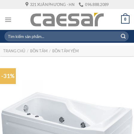
Skip
321 XUÂN PHƯƠNG - HN
096.888.2089
to
content
0
Tìm
kiếm:
TRANG CHỦ
/
BỒN TẮM
/
BỒN TẮM YẾM
-31%