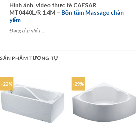
Hình ảnh, video thực tế CAESAR
MT0440L/R 1.4M –
Bồn tắm Massage chân
yếm
Đang cập nhật…
SẢN PHẨM TƯƠNG TỰ
-22%
-29%