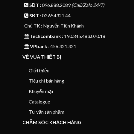
SĐT :
096.888.2089
(Call/Zalo 24/7)
SĐT :
03.654321.44
Chủ TK : Nguyễn Tiến Khánh
Techcombank :
190.345.483.070.18
VPbank :
456.321.321
VỀ VUA THIẾT BỊ
Giới thiệu
Tiêu chí bán hàng
Khuyến mại
Catalogue
Tư vấn sản phẩm
CHĂM SÓC KHÁCH HÀNG