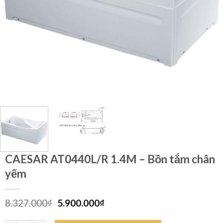
CAESAR AT0440L/R 1.4M – Bồn tắm chân
yếm
Giá
Giá
8.327.000
₫
5.900.000
₫
gốc
hiện
là:
tại