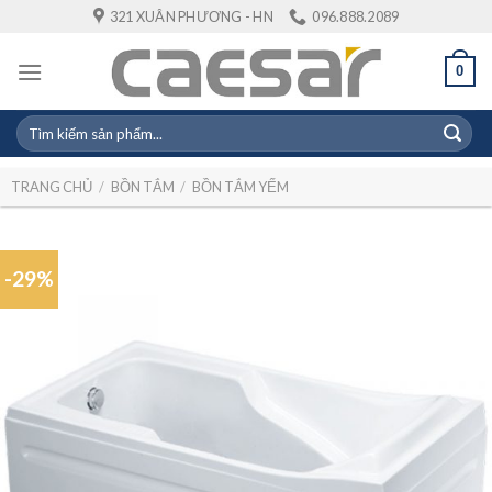
Skip
321 XUÂN PHƯƠNG - HN
096.888.2089
to
content
0
Tìm
kiếm:
TRANG CHỦ
/
BỒN TẮM
/
BỒN TẮM YẾM
-29%