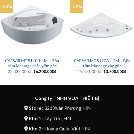
-30%
-29%
CAESAR MT5140 1.4M – Bồn
CAESAR MT5120A 1.2M – Bồn
tắm Massage chân yếm góc
tắm Massage xây góc
Giá
Giá
Giá
Giá
23.023.000
₫
16.200.000
₫
19.371.000
₫
13.700.000
₫
gốc
hiện
gốc
hiện
là:
tại
là:
tại
23.023.000₫.
là:
19.371.000₫.
là:
16.200.000₫.
13.7
Công ty TNHH VUA THIẾT BỊ
Store :
321 Xuân Phương, HN
Kho 1 :
Tây Tựu, HN
Kho 2 :
Hoàng Quốc Việt, HN