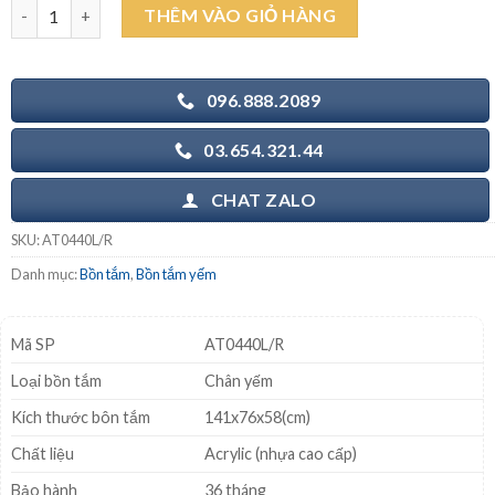
CAESAR AT0440L/R 1.4M - Bồn tắm chân yếm số lượng
THÊM VÀO GIỎ HÀNG
8.327.000₫.
là:
5.900.000₫.
096.888.2089
03.654.321.44
CHAT ZALO
SKU:
AT0440L/R
Danh mục:
Bồn tắm
,
Bồn tắm yếm
Mã SP
AT0440L/R
Loại bồn tắm
Chân yếm
Kích thước bôn tắm
141x76x58(cm)
Chất liệu
Acrylic (nhựa cao cấp)
Bảo hành
36 tháng