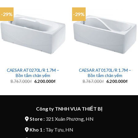
-29%
-29%
CAESAR AT0270L/R 1.7M –
CAESAR AT0170L/R 1.7M –
Bồn tắm chân yếm
Bồn tắm chân yếm
Giá
Giá
Giá
Giá
8.767.000
₫
6.200.000
₫
8.767.000
₫
6.200.000
₫
gốc
hiện
gốc
hiện
là:
tại
là:
tại
8.767.000₫.
là:
8.767.000₫.
là:
6.200.000₫.
6.200
Công ty TNHH VUA THIẾT BỊ
Store :
321 Xuân Phương, HN
Kho 1 :
Tây Tựu, HN