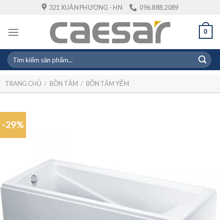
Skip
321 XUÂN PHƯƠNG - HN
096.888.2089
to
content
0
Tìm
kiếm:
TRANG CHỦ
/
BỒN TẮM
/
BỒN TẮM YẾM
-29%