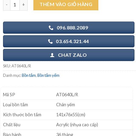
CAESAR AT0640L/R 1.4M - Bồn tắm chân yếm số lượng
THÊM VÀO GIỎ HÀNG
8.481.000₫.
là:
6.000.000₫.
096.888.2089
03.654.321.44
CHAT ZALO
SKU:
AT0640L/R
Danh mục:
Bồn tắm
,
Bồn tắm yếm
Mã SP
AT0640L/R
Loại bồn tắm
Chân yếm
Kích thước bôn tắm
141x76x55(cm)
Chất liệu
Acrylic (nhựa cao cấp)
Bảo hành
36 tháng