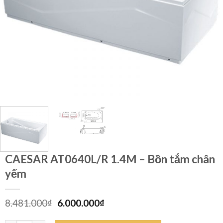
CAESAR AT0640L/R 1.4M – Bồn tắm chân
yếm
Giá
Giá
8.481.000
₫
6.000.000
₫
gốc
hiện
là:
tại