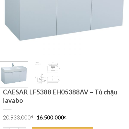
CAESAR LF5388 EH05388AV – Tủ chậu
lavabo
Giá
Giá
20.933.000
₫
16.500.000
₫
gốc
hiện
là:
tại