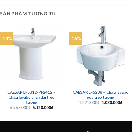
SẢN PHẨM TƯƠNG TỰ
-14%
-16%
CAESAR LF5312/PF2412 –
CAESAR LF5238 – Chậu lavabo
Chậu lavabo chân dài treo
góc treo tường
tường
Giá
Giá
1.221.000
₫
1.030.000
₫
gốc
hiện
Giá
Giá
5.967.000
₫
5.120.000
₫
là:
tại
gốc
hiện
1.221.000₫.
là:
là:
tại
1.030
5.967.000₫.
là:
5.120.000₫.