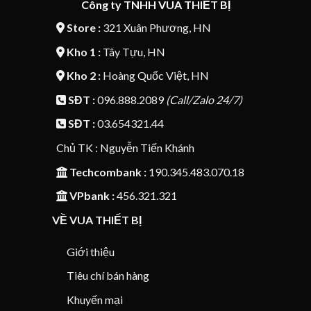
Công ty TNHH VUA THIẾT BỊ
Store :
321 Xuân Phương, HN
Kho 1 :
Tây Tựu, HN
Kho 2 :
Hoàng Quốc Việt, HN
SĐT :
096.888.2089
(Call/Zalo 24/7)
SĐT :
03.654321.44
Chủ TK : Nguyễn Tiến Khánh
Techcombank :
190.345.483.070.18
VPbank :
456.321.321
VỀ VUA THIẾT BỊ
Giới thiệu
Tiêu chí bán hàng
Khuyến mại