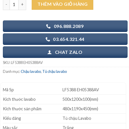
CAESAR LF5388 EH05388AV - Tủ chậu lavabo số lượng
THÊM VÀO GIỎ HÀNG
20.933.000₫.
là:
16.500.000₫.
096.888.2089
03.654.321.44
CHAT ZALO
SKU:
LF5388 EH05388AV
Danh mục:
Chậu lavabo
,
Tủ chậu lavabo
Mã Sp
LF5388 EH05388AV
Kích thước lavabo
500x1200x100(mm)
Kích thước sản phẩm
480x1190x450(mm)
Kiểu dáng
Tủ chậu Lavabo
Màu sắc
Trắng