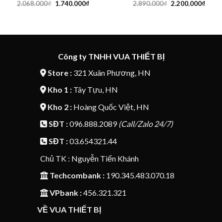
Giá
Giá
Giá
Giá
2.068.000
₫
1.740.000
₫
2.890.000
₫
2.200.000
₫
gốc
hiện
gốc
hiện
là:
tại
là:
tại
2.068.000₫.
là:
2.890.000₫.
là:
1.740.000₫.
2.200
Công ty TNHH VUA THIẾT BỊ
Store :
321 Xuân Phương, HN
Kho 1 :
Tây Tựu, HN
Kho 2 :
Hoàng Quốc Việt, HN
SĐT :
096.888.2089
(Call/Zalo 24/7)
SĐT :
03.654321.44
Chủ TK : Nguyễn Tiến Khánh
Techcombank :
190.345.483.070.18
VPbank :
456.321.321
VỀ VUA THIẾT BỊ