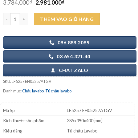
Giá
Giá
3.784.000
₫
2.981.000
₫
gốc
hiện
là:
tại
CAESAR LF5257 EH05257ATGV - Tủ chậu lavabo số lượng
THÊM VÀO GIỎ HÀNG
3.784.000₫.
là:
2.981.000₫.
096.888.2089
03.654.321.44
CHAT ZALO
SKU:
LF5257 EH05257ATGV
Danh mục:
Chậu lavabo
,
Tủ chậu lavabo
Mã Sp
LF5257 EH05257ATGV
Kích thước sản phẩm
385x390x400(mm)
Kiểu dáng
Tủ chậu Lavabo