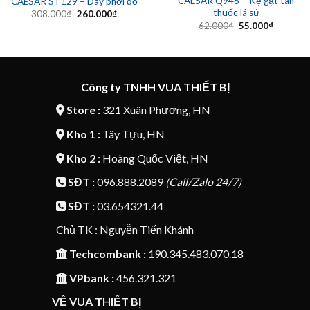
CAESAR Q946 – Kệ gạt tàn
CAESAR ST129 – Dây phơi đồ
thuốc lá sứ
Giá
Giá
308.000
₫
260.000
₫
gốc
hiện
Giá
Giá
62.000
₫
55.000
₫
là:
tại
gốc
hiện
308.000₫.
là:
là:
tại
260.000₫.
62.000₫.
là:
55.000₫.
Công ty TNHH VUA THIẾT BỊ
Store :
321 Xuân Phương, HN
Kho 1 :
Tây Tựu, HN
Kho 2 :
Hoàng Quốc Việt, HN
SĐT :
096.888.2089
(Call/Zalo 24/7)
SĐT :
03.654321.44
Chủ TK : Nguyễn Tiến Khánh
Techcombank :
190.345.483.070.18
VPbank :
456.321.321
VỀ VUA THIẾT BỊ