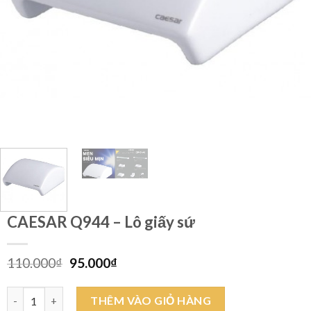
CAESAR Q944 – Lô giấy sứ
Giá
Giá
110.000
₫
95.000
₫
gốc
hiện
là:
tại
CAESAR Q944 - Lô giấy sứ số lượng
THÊM VÀO GIỎ HÀNG
110.000₫.
là: