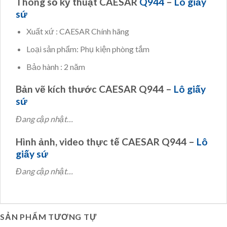
Thông số kỹ thuật CAESAR
Q944
–
Lô giấy
sứ
Xuất xứ : CAESAR Chính hãng
Loại sản phẩm: Phụ kiện phòng tắm
Bảo hành : 2 năm
Bản vẽ kích thước CAESAR Q944 –
Lô giấy
sứ
Đang cập nhật…
Hình ảnh, video thực tế CAESAR Q944 –
Lô
giấy sứ
Đang cập nhật…
SẢN PHẨM TƯƠNG TỰ