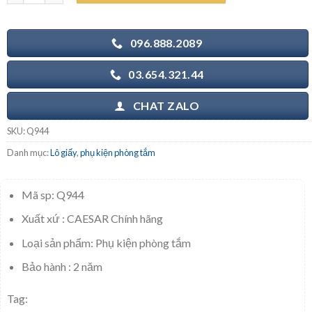
95.000₫.
096.888.2089
03.654.321.44
CHAT ZALO
SKU:
Q944
Danh mục:
Lô giấy
,
phụ kiện phòng tắm
Mã sp: Q944
Xuất xứ : CAESAR Chính hãng
Loại sản phẩm: Phụ kiện phòng tắm
Bảo hành : 2 năm
Tag: