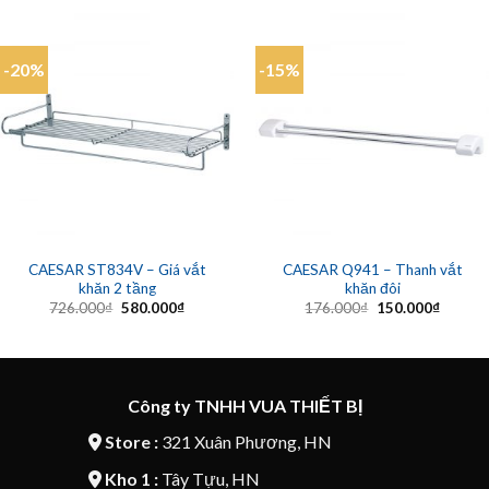
-20%
-15%
CAESAR ST834V – Giá vắt
CAESAR Q941 – Thanh vắt
khăn 2 tầng
khăn đôi
Giá
Giá
Giá
Giá
726.000
₫
580.000
₫
176.000
₫
150.000
₫
gốc
hiện
gốc
hiện
là:
tại
là:
tại
726.000₫.
là:
176.000₫.
là:
580.000₫.
150.00
Công ty TNHH VUA THIẾT BỊ
Store :
321 Xuân Phương, HN
Kho 1 :
Tây Tựu, HN