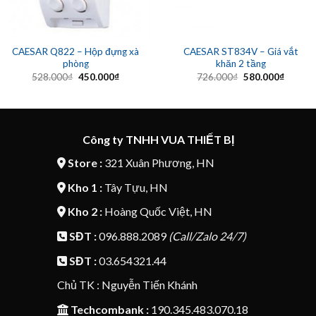
CAESAR Q822 – Hộp đựng xà
CAESAR ST834V – Giá vắt
phòng
khăn 2 tầng
Giá
Giá
Giá
Giá
528.000
₫
450.000
₫
726.000
₫
580.000
₫
gốc
hiện
gốc
hiện
là:
tại
là:
tại
528.000₫.
là:
726.000₫.
là:
450.000₫.
580.00
Công ty TNHH VUA THIẾT BỊ
Store :
321 Xuân Phương, HN
Kho 1 :
Tây Tựu, HN
Kho 2 :
Hoàng Quốc Việt, HN
SĐT :
096.888.2089
(Call/Zalo 24/7)
SĐT :
03.654321.44
Chủ TK : Nguyễn Tiến Khánh
Techcombank :
190.345.483.070.18