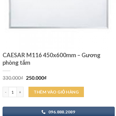
CAESAR M116 450x600mm – Gương
phòng tắm
Giá
Giá
330.000
₫
250.000
₫
gốc
hiện
là:
tại
CAESAR M116 450x600mm - Gương phòng tắm số lượng
THÊM VÀO GIỎ HÀNG
330.000₫.
là:
250.000₫.
096.888.2089