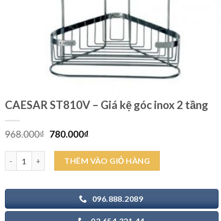
CAESAR ST810V – Giá kệ góc inox 2 tầng
Giá
Giá
968.000
₫
780.000
₫
gốc
hiện
là:
tại
CAESAR ST810V - Giá kệ góc inox 2 tầng số lượng
THÊM VÀO GIỎ HÀNG
968.000₫.
là:
780.000₫.
096.888.2089
03.654.321.44