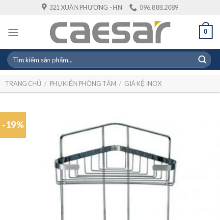
Skip
321 XUÂN PHƯƠNG - HN
096.888.2089
to
content
0
Tìm
kiếm:
TRANG CHỦ
/
PHỤ KIỆN PHÒNG TẮM
/
GIÁ KỆ INOX
-19%