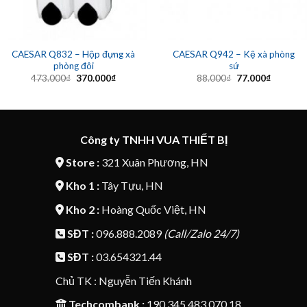
CAESAR Q832 – Hộp đựng xà
CAESAR Q942 – Kệ xà phòng
phòng đôi
sứ
Giá
Giá
Giá
Giá
473.000
₫
370.000
₫
88.000
₫
77.000
₫
gốc
hiện
gốc
hiện
là:
tại
là:
tại
473.000₫.
là:
88.000₫.
là:
370.000₫.
77.000₫.
Công ty TNHH VUA THIẾT BỊ
Store :
321 Xuân Phương, HN
Kho 1 :
Tây Tựu, HN
Kho 2 :
Hoàng Quốc Việt, HN
SĐT :
096.888.2089
(Call/Zalo 24/7)
SĐT :
03.654321.44
Chủ TK : Nguyễn Tiến Khánh
Techcombank :
190.345.483.070.18