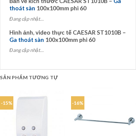
Bản vẽ kích thước CAESAR ST1010B –
Ga
thoát sàn
100x100mm phi 60
Đang cập nhật…
Hình ảnh, video thực tế CAESAR ST1010B –
Ga thoát sàn
100x100mm phi 60
Đang cập nhật…
SẢN PHẨM TƯƠNG TỰ
-15%
-16%