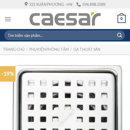
Skip
321 XUÂN PHƯƠNG - HN
096.888.2089
to
content
0
Tìm
kiếm:
TRANG CHỦ
/
PHỤ KIỆN PHÒNG TẮM
/
GA THOÁT SÀN
-19%