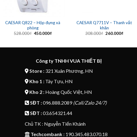
CAESAR Q822 – Hộp đựng xà
CAESAR Q7711V – Thanh vắt
phòng
khăn
Giá
Giá
Giá
Giá
528.000
₫
450.000
₫
308.000
₫
260.000
₫
gốc
hiện
gốc
hiện
là:
tại
là:
tại
528.000₫.
là:
308.000₫.
là:
450.000₫.
260.00
Công ty TNHH VUA THIẾT BỊ
Store :
321 Xuân Phương, HN
Kho 1 :
Tây Tựu, HN
Kho 2 :
Hoàng Quốc Việt, HN
SĐT :
096.888.2089
(Call/Zalo 24/7)
SĐT :
03.654321.44
Chủ TK : Nguyễn Tiến Khánh
Techcombank :
190.345.483.070.18