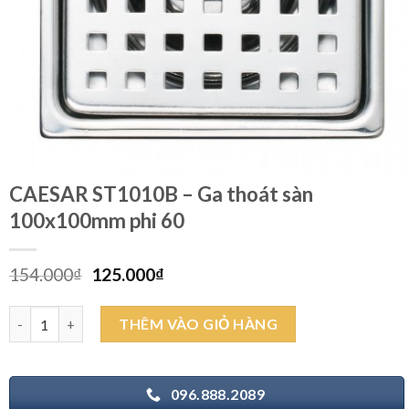
CAESAR ST1010B – Ga thoát sàn
100x100mm phi 60
Giá
Giá
154.000
₫
125.000
₫
gốc
hiện
là:
tại
CAESAR ST1010B - Ga thoát sàn 100x100mm phi 60 số lượng
THÊM VÀO GIỎ HÀNG
154.000₫.
là:
125.000₫.
096.888.2089