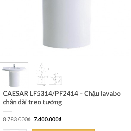
CAESAR LF5314/PF2414 – Chậu lavabo
chân dài treo tường
Giá
Giá
8.783.000
₫
7.400.000
₫
gốc
hiện
là:
tại