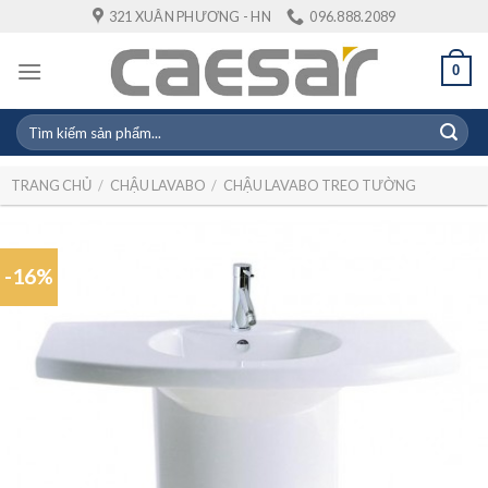
Skip
321 XUÂN PHƯƠNG - HN
096.888.2089
to
content
0
Tìm
kiếm:
TRANG CHỦ
/
CHẬU LAVABO
/
CHẬU LAVABO TREO TƯỜNG
-16%