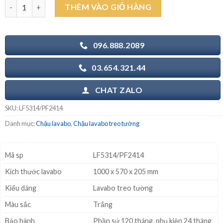
CAESAR LF5314/PF2414 - Chậu lavabo chân dài treo tường số lư
THÊM VÀO GIỎ HÀNG
8.783.000₫.
là:
7.400.000₫.
096.888.2089
03.654.321.44
CHAT ZALO
SKU:
LF5314/PF2414
Danh mục:
Chậu lavabo
,
Chậu lavabo treo tường
Mã sp
LF5314/PF2414
Kích thước lavabo
1000 x 570 x 205 mm
Kiểu dáng
Lavabo treo tường
Màu sắc
Trắng
Bảo hành
Phần sứ 120 tháng, phụ kiện 24 tháng