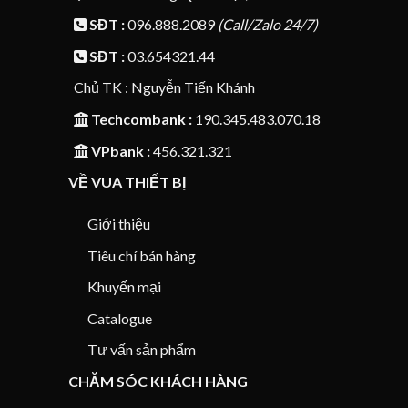
SĐT :
096.888.2089
(Call/Zalo 24/7)
SĐT :
03.654321.44
Chủ TK : Nguyễn Tiến Khánh
Techcombank :
190.345.483.070.18
VPbank :
456.321.321
VỀ VUA THIẾT BỊ
Giới thiệu
Tiêu chí bán hàng
Khuyến mại
Catalogue
Tư vấn sản phẩm
CHĂM SÓC KHÁCH HÀNG