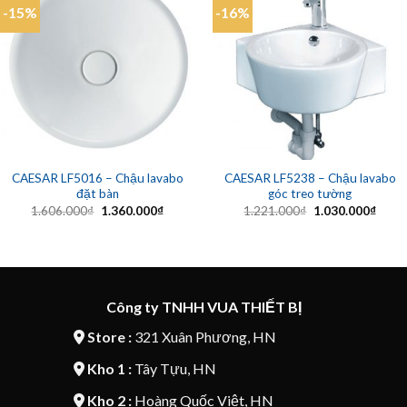
-15%
-16%
CAESAR LF5016 – Chậu lavabo
CAESAR LF5238 – Chậu lavabo
đặt bàn
góc treo tường
Giá
Giá
Giá
Giá
1.606.000
₫
1.360.000
₫
1.221.000
₫
1.030.000
₫
gốc
hiện
gốc
hiện
là:
tại
là:
tại
1.606.000₫.
là:
1.221.000₫.
là:
1.360.000₫.
1.030
Công ty TNHH VUA THIẾT BỊ
Store :
321 Xuân Phương, HN
Kho 1 :
Tây Tựu, HN
Kho 2 :
Hoàng Quốc Việt, HN