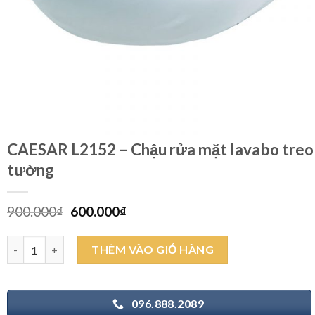
CAESAR L2152 – Chậu rửa mặt lavabo treo
tường
Giá
Giá
900.000
₫
600.000
₫
gốc
hiện
là:
tại
CAESAR L2152 - Chậu rửa mặt lavabo treo tường số lượng
THÊM VÀO GIỎ HÀNG
900.000₫.
là:
600.000₫.
096.888.2089