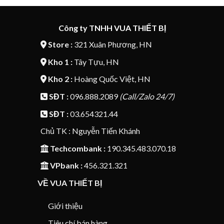
1.370.000₫.
là:
836.000₫.
là:
1.090.000₫.
700.00
Công ty TNHH VUA THIẾT BỊ
Store :
321 Xuân Phương, HN
Kho 1 :
Tây Tựu, HN
Kho 2 :
Hoàng Quốc Việt, HN
SĐT :
096.888.2089
(Call/Zalo 24/7)
SĐT :
03.654321.44
Chủ TK : Nguyễn Tiến Khánh
Techcombank :
190.345.483.070.18
VPbank :
456.321.321
VỀ VUA THIẾT BỊ
Giới thiệu
Tiêu chí bán hàng