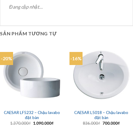
Đang cập nhật…
SẢN PHẨM TƯƠNG TỰ
-20%
-16%
CAESAR LF5232 – Chậu lavabo
CAESAR L5018 – Chậu lavabo
đặt bàn
đặt bàn
Giá
Giá
Giá
Giá
1.370.000
₫
1.090.000
₫
836.000
₫
700.000
₫
gốc
hiện
gốc
hiện
là:
tại
là:
tại