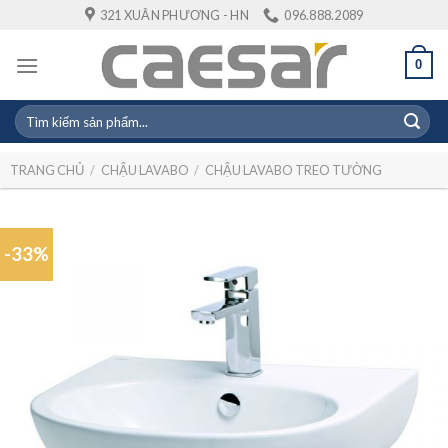
Skip
321 XUÂN PHƯƠNG - HN
096.888.2089
to
content
0
Tìm
kiếm:
TRANG CHỦ
/
CHẬU LAVABO
/
CHẬU LAVABO TREO TƯỜNG
-33%