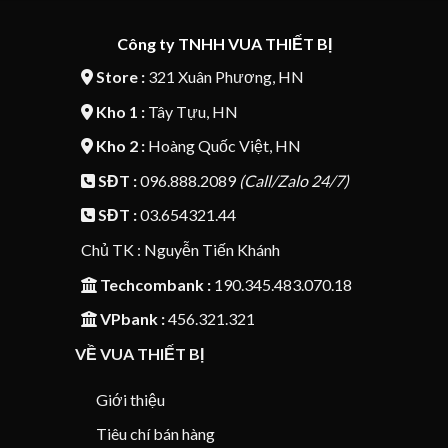
Công ty TNHH VUA THIẾT BỊ
Store :
321 Xuân Phương, HN
Kho 1 :
Tây Tựu, HN
Kho 2 :
Hoàng Quốc Việt, HN
SĐT :
096.888.2089
(Call/Zalo 24/7)
SĐT :
03.654321.44
Chủ TK : Nguyễn Tiến Khánh
Techcombank :
190.345.483.070.18
VPbank :
456.321.321
VỀ VUA THIẾT BỊ
Giới thiệu
Tiêu chí bán hàng