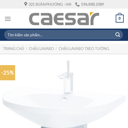
Skip
321 XUÂN PHƯƠNG - HN
096.888.2089
to
content
0
Tìm
kiếm:
TRANG CHỦ
/
CHẬU LAVABO
/
CHẬU LAVABO TREO TƯỜNG
-25%