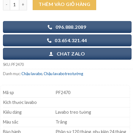
CAESAR PF2470 - Chân chậu rửa mặt lavabo lửng treo tường số 
THÊM VÀO GIỎ HÀNG
1.000.000₫.
là:
750.000₫.
096.888.2089
03.654.321.44
CHAT ZALO
SKU:
PF2470
Danh mục:
Chậu lavabo
,
Chậu lavabo treo tường
Mã sp
PF2470
Kích thước lavabo
Kiểu dáng
Lavabo treo tường
Màu sắc
Trắng
Bảo hành
Phần sứ 120 tháng, phụ kiện 24 tháng