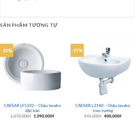
SẢN PHẨM TƯƠNG TỰ
-20%
-27%
CAESAR LF5232 – Chậu lavabo
CAESAR L2140 – Chậu lavabo
đặt bàn
treo tường
Giá
Giá
Giá
Giá
1.370.000
₫
1.090.000
₫
545.000
₫
400.000
₫
gốc
hiện
gốc
hiện
là:
tại
là:
tại
1.370.000₫.
là:
545.000₫.
là:
1.090.000₫.
400.00