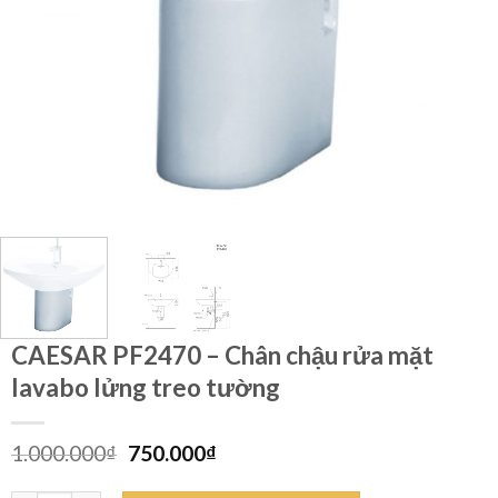
CAESAR PF2470 – Chân chậu rửa mặt
lavabo lửng treo tường
Giá
Giá
1.000.000
₫
750.000
₫
gốc
hiện
là:
tại