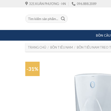
Skip
321 XUÂN PHƯƠNG - HN
096.888.2089
to
content
Tìm
kiếm:
BỒN CẦU
TRANG CHỦ
/
BỒN TIỂU NAM
/
BỒN TIỂU NAM TREO
-31%