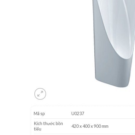
Mã sp
U0237
Kích thước bồn
420 x 400 x 900 mm
tiểu