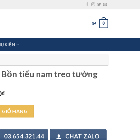
0
0
₫
HỤ KIỆN
Bồn tiểu nam treo tường
Giá
0
₫
hiện
tại
reo tường số lượng
00₫.
là:
 GIỎ HÀNG
6.900.000₫.
03.654.321.44
CHAT ZALO