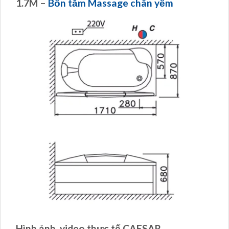
1.7M –
Bồn tắm Massage chân yếm
Hình ảnh, video thực tế CAESAR