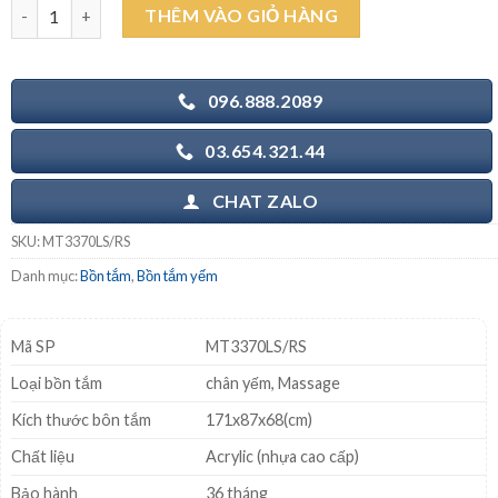
CAESAR MT3370LS/RS 1.7M - Bồn tắm Massage chân yếm số lượ
THÊM VÀO GIỎ HÀNG
42.614.000₫.
là:
30.384.000₫.
096.888.2089
03.654.321.44
CHAT ZALO
SKU:
MT3370LS/RS
Danh mục:
Bồn tắm
,
Bồn tắm yếm
Mã SP
MT3370LS/RS
Loại bồn tắm
chân yếm, Massage
Kích thước bôn tắm
171x87x68(cm)
Chất liệu
Acrylic (nhựa cao cấp)
Bảo hành
36 tháng