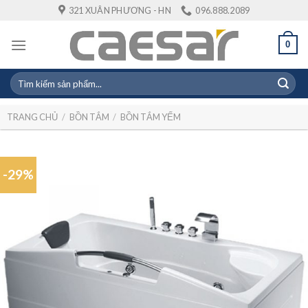
Skip
321 XUÂN PHƯƠNG - HN
096.888.2089
to
content
0
Tìm
kiếm:
TRANG CHỦ
/
BỒN TẮM
/
BỒN TẮM YẾM
-29%