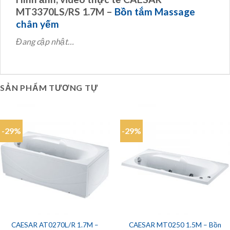
MT3370LS/RS 1.7M –
Bồn tắm Massage
chân yếm
Đang cập nhật…
SẢN PHẨM TƯƠNG TỰ
-29%
-29%
CAESAR AT0270L/R 1.7M –
CAESAR MT0250 1.5M – Bồn