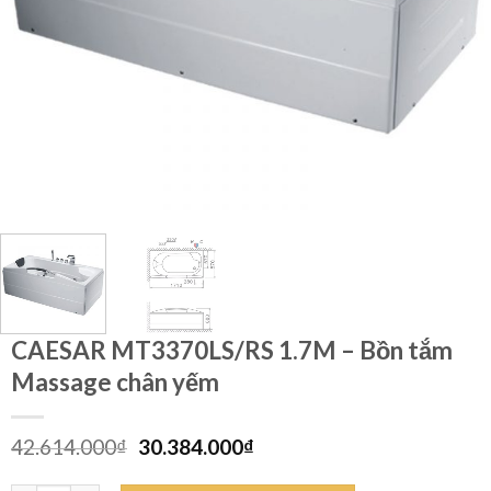
CAESAR MT3370LS/RS 1.7M – Bồn tắm
Massage chân yếm
Giá
Giá
42.614.000
₫
30.384.000
₫
gốc
hiện
là:
tại