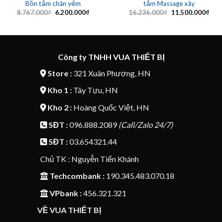
Bồn tắm chân yếm
tắm Massage xây
Giá
Giá
Giá
Giá
8.767.000
₫
6.200.000
₫
16.236.000
₫
11.500.000
₫
gốc
hiện
gốc
hiện
là:
tại
là:
tại
8.767.000₫.
là:
16.236.000₫.
là:
6.200.000₫.
11.5
Công ty TNHH VUA THIẾT BỊ
Store :
321 Xuân Phương, HN
Kho 1 :
Tây Tựu, HN
Kho 2 :
Hoàng Quốc Việt, HN
SĐT :
096.888.2089
(Call/Zalo 24/7)
SĐT :
03.654321.44
Chủ TK : Nguyễn Tiến Khánh
Techcombank :
190.345.483.070.18
VPbank :
456.321.321
VỀ VUA THIẾT BỊ