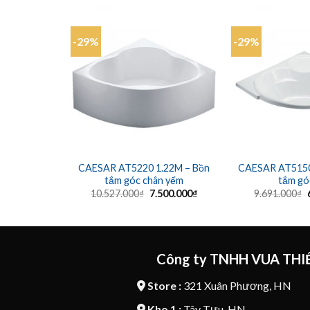
-29%
-29%
CAESAR AT5220 1.22M – Bồn
CAESAR AT5150
tắm góc chân yếm
tắm gó
Giá
Giá
10.527.000
₫
7.500.000
₫
9.691.000
₫
gốc
hiện
là:
tại
l
10.527.000₫.
là:
7.500.000₫.
Công ty TNHH VUA THIẾ
Store :
321 Xuân Phương, HN
Kho 1 :
Tây Tựu, HN