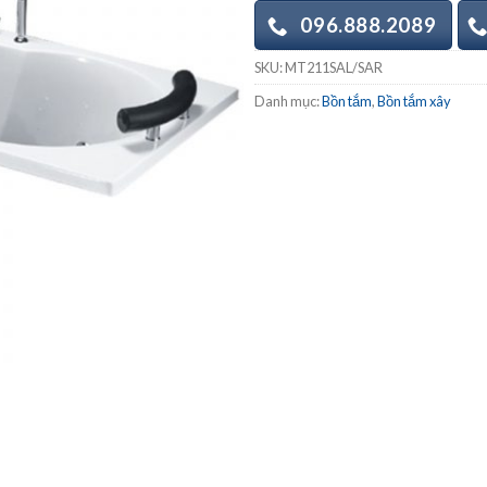
096.888.2089
SKU:
MT211SAL/SAR
Danh mục:
Bồn tắm
,
Bồn tắm xây