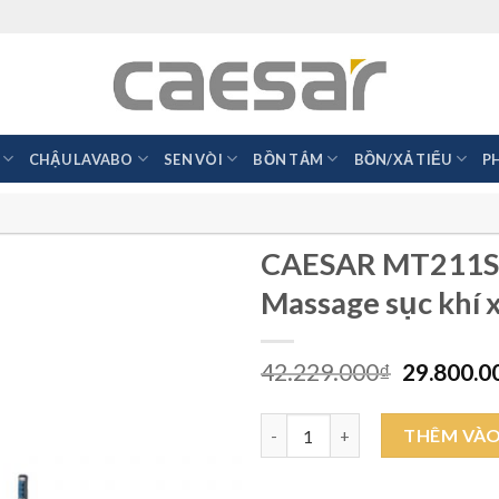
CHẬU LAVABO
SEN VÒI
BỒN TẮM
BỒN/XẢ TIỂU
P
CAESAR MT211SA
Massage sục khí 
Giá
42.229.000
₫
29.800.0
gốc
là:
CAESAR MT211SAL/SAR 1.7M - B
42.229.0
THÊM VÀO