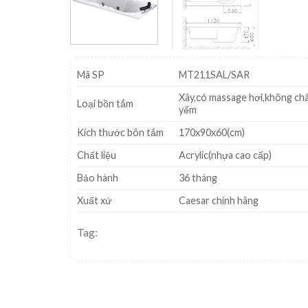
Mã SP
MT211SAL/SAR
Xây,có massage hơi,không ch
Loại bồn tắm
yếm
Kích thước bôn tắm
170x90x60(cm)
Chất liệu
Acrylic(nhựa cao cấp)
Bảo hành
36 tháng
Xuất xứ
Caesar chính hãng
Tag: