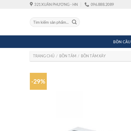
Skip
321 XUÂN PHƯƠNG - HN
096.888.2089
to
content
Tìm
kiếm:
BỒN CẦU
TRANG CHỦ
/
BỒN TẮM
/
BỒN TẮM XÂY
-29%