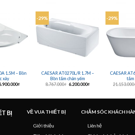
-29%
-29%
A 1.5M – Bồn
CAESAR AT0270L/R 1.7M –
CAESAR AT6
c xây
Bồn tắm chân yếm
tắm 
Giá
Giá
Giá
Giá
6.900.000
₫
8.767.000
₫
6.200.000
₫
21.153.000
gốc
hiện
gốc
hiện
à:
tại
là:
tại
9.691.000₫.
là:
8.767.000₫.
là:
6.900.000₫.
6.200.000₫.
VỀ VUA THIẾT BỊ
CHĂM SÓC KHÁCH HÀ
T BỊ
Giới thiệu
Liên hệ