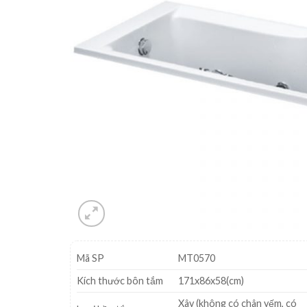
Mã SP
MT0570
Kích thước bôn tắm
171x86x58(cm)
Xây (không có chân yếm, có