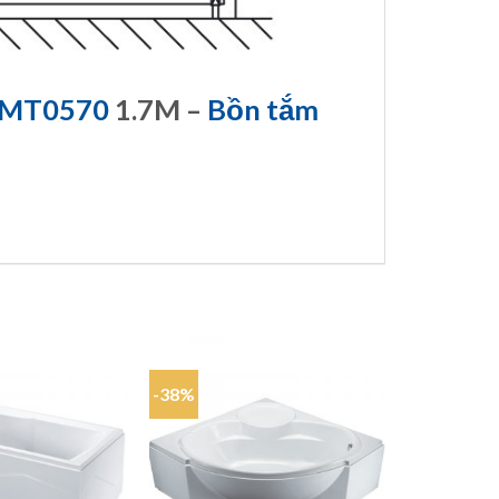
MT0570
1.7M –
Bồn tắm
-38%
-29%