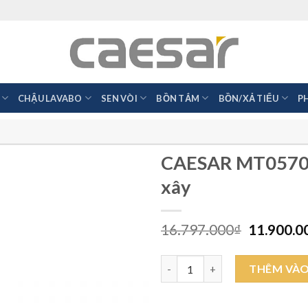
CHẬU LAVABO
SEN VÒI
BỒN TẮM
BỒN/XẢ TIỂU
P
CAESAR MT0570 
xây
Giá
16.797.000
₫
11.900.0
gốc
là:
CAESAR MT0570 1.7M - Bồn tắm
16.797.0
THÊM VÀO