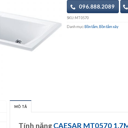
096.888.2089
SKU:
MT0570
Danh mục:
Bồn tắm
,
Bồn tắm xây
MÔ TẢ
Tính năng
CAESAR MT0570 1.7