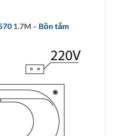
570
1.7M –
Bồn tắm