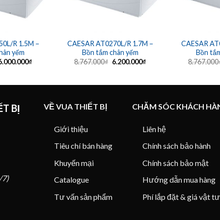
0L/R 1.5M –
CAESAR AT0270L/R 1.7M –
CAESAR AT0
hân yếm
Bồn tắm chân yếm
Bồn tắ
Giá
Giá
Giá
Giá
6.000.000
₫
8.767.000
₫
6.200.000
₫
8.767.000
gốc
hiện
gốc
hiện
à:
tại
là:
tại
8.426.000₫.
là:
8.767.000₫.
là:
6.000.000₫.
6.200.000₫.
VỀ VUA THIẾT BỊ
CHĂM SÓC KHÁCH HÀ
T BỊ
Giới thiệu
Liên hệ
Tiêu chí bán hàng
Chính sách bảo hành
Khuyến mại
Chính sách bảo mật
/7)
Catalogue
Hướng dẫn mua hàng
Tư vấn sản phẩm
Phí lắp đặt & giá vật tư