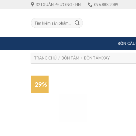
Skip
321 XUÂN PHƯƠNG - HN
096.888.2089
to
content
Tìm
kiếm:
BỒN CẦU
TRANG CHỦ
/
BỒN TẮM
/
BỒN TẮM XÂY
-29%