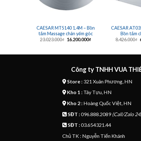
CAESAR MT5140 1.4M – Bồn
CAESAR AT035
tắm Massage chân yếm góc
Bồn tắm c
Giá
Giá
23.023.000
₫
16.200.000
₫
8.426.000
₫
gốc
hiện
là:
tại
l
23.023.000₫.
là:
16.200.000₫.
Công ty TNHH VUA THIẾ
Store :
321 Xuân Phương, HN
Kho 1 :
Tây Tựu, HN
Kho 2 :
Hoàng Quốc Việt, HN
SĐT :
096.888.2089
(Call/Zalo 24
SĐT :
03.654321.44
Chủ TK : Nguyễn Tiến Khánh