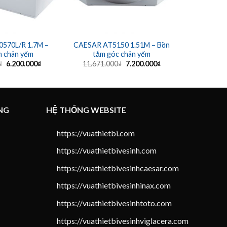
570L/R 1.7M –
CAESAR AT5150 1.51M – Bồn
CAESAR AT
m chân yếm
tắm góc chân yếm
tắm 
Giá
Giá
Giá
Giá
₫
6.200.000
₫
11.671.000
₫
7.200.000
₫
10.703.
gốc
hiện
gốc
hiện
là:
tại
là:
tại
8.767.000₫.
là:
11.671.000₫.
là:
6.200.000₫.
7.200.000₫.
NG
HỆ THỐNG WEBSITE
https://vuathietbi.com
https://vuathietbivesinh.com
https://vuathietbivesinhcaesar.com
https://vuathietbivesinhinax.com
https://vuathietbivesinhtoto.com
https://vuathietbivesinhviglacera.com