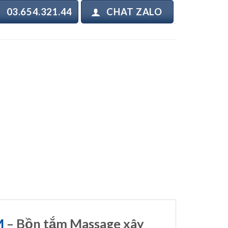
03.654.321.44
CHAT ZALO
M
– Bồn tắm Massage xây