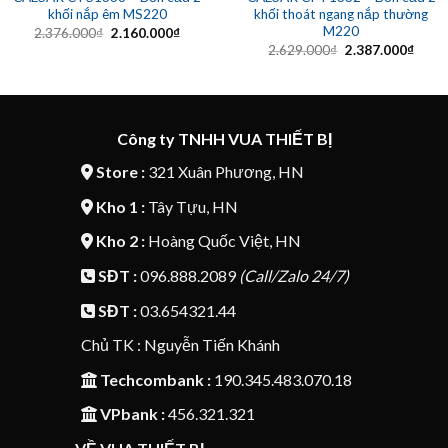
khối nắp êm MS220
khối thoát ngang nắp thường
M220
Giá
Giá
2.376.000
₫
2.160.000
₫
gốc
hiện
Giá
Giá
2.629.000
₫
2.387.000
₫
là:
tại
gốc
hiện
2.376.000₫.
là:
là:
tại
2.160.000₫.
2.629.000₫.
là:
2.387
Công ty TNHH VUA THIẾT BỊ
Store :
321 Xuân Phương, HN
Kho 1 :
Tây Tựu, HN
Kho 2 :
Hoàng Quốc Việt, HN
SĐT :
096.888.2089
(Call/Zalo 24/7)
SĐT :
03.654321.44
Chủ TK : Nguyễn Tiến Khánh
Techcombank :
190.345.483.070.18
VPbank :
456.321.321