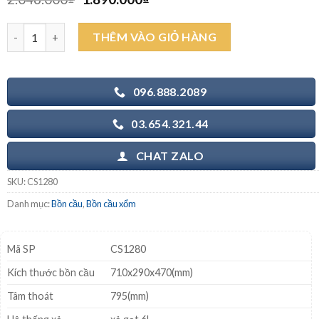
gốc
hiện
là:
tại
CAESAR CS1280 - Bồn cầu xổm két nước T1100 số lượng
THÊM VÀO GIỎ HÀNG
2.046.000₫.
là:
1.890.000₫.
096.888.2089
03.654.321.44
CHAT ZALO
SKU:
CS1280
Danh mục:
Bồn cầu
,
Bồn cầu xổm
Mã SP
CS1280
Kích thước bồn cầu
710x290x470(mm)
Tâm thoát
795(mm)