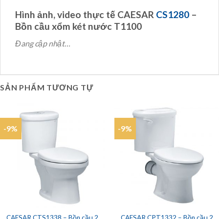
Hình ảnh, video thực tế CAESAR
CS1280
–
Bồn cầu xổm két nước T1100
Đang cập nhật…
SẢN PHẨM TƯƠNG TỰ
-9%
-9%
CAESAR CTS1338 – Bồn cầu 2
CAESAR CPT1332 – Bồn cầu 2