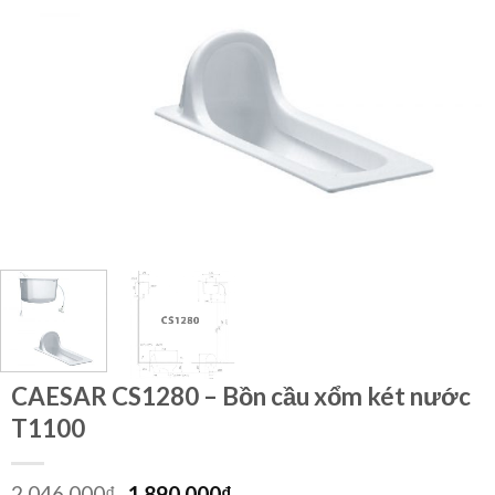
CAESAR CS1280 – Bồn cầu xổm két nước
T1100
Giá
Giá
2.046.000
₫
1.890.000
₫