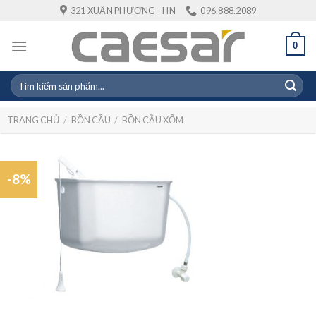
Skip
321 XUÂN PHƯƠNG - HN
096.888.2089
to
content
0
Tìm
kiếm:
TRANG CHỦ
/
BỒN CẦU
/
BỒN CẦU XỔM
-8%